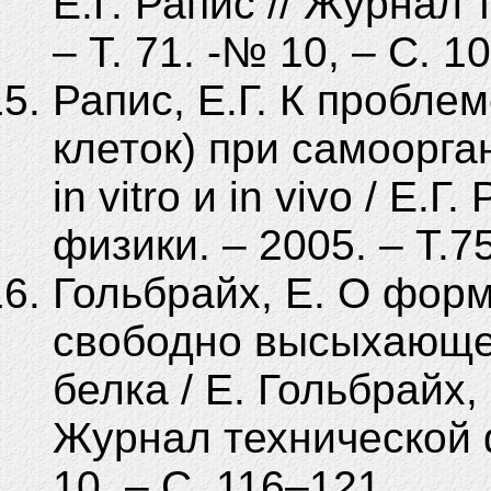
Е.Г. Рапис // Журнал 
– Т. 71. -№ 10, – С. 1
Рапис, Е.Г. К пробле
клеток) при самоорга
in vitro и in vivo / Е.
физики. – 2005. – Т.75
Гольбрайх, Е. О фор
свободно высыхающей
белка / Е. Гольбрайх, 
Журнал технической ф
10. – С. 116–121.