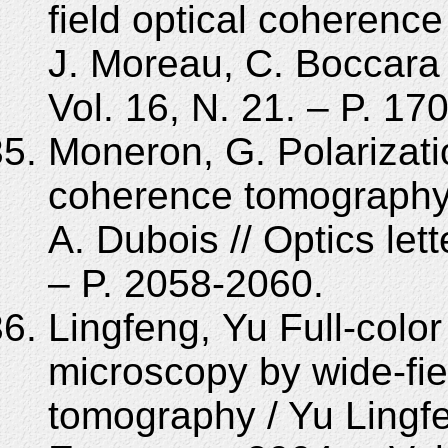
field optical coherenc
J. Moreau, C. Boccara 
Vol. 16, N. 21. – P. 1
Moneron, G. Polarization
coherence tomography 
A. Dubois // Optics lett
– P. 2058-2060.
Lingfeng, Yu Full-colo
microscopy by wide-fie
tomography / Yu Lingfe