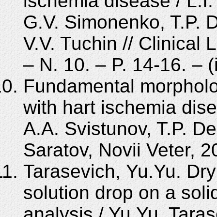
ischemia disease / L.I
G.V. Simonenko, T.P. D
V.V. Tuchin // Clinical
– N. 10. – P. 14-16. – 
Fundamental morpholog
with hart ischemia dise
A.A. Svistunov, T.P. D
Saratov, Novii Veter, 2
Tarasevich, Yu.Yu. Dry
solution drop on a soli
analysis / Yu.Yu. Tara