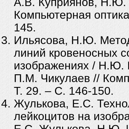
А.В. Куприянов, Н.Ю.
Компьютерная оптика. 
145.
Ильясова, Н.Ю. Мето
линий кровеносных с
изображениях / Н.Ю. 
П.М. Чикулаев // Ком
Т. 29. – С. 146-150.
Жулькова, Е.С. Техн
лейкоцитов на изобра
Е.С. Жулькова, Н.Ю. 