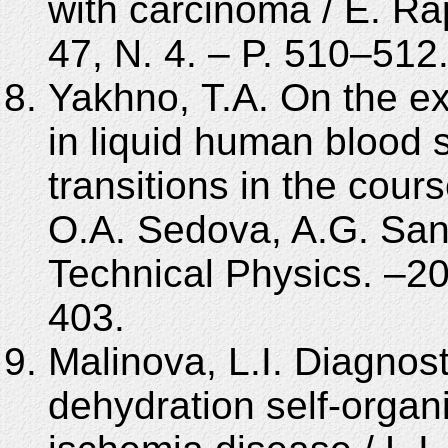
with carcinoma / E. Rap
47, N. 4. – P. 510–512
Yakhno, T.A. On the ex
in liquid human blood
transitions in the cours
O.A. Sedova, A.G. Sani
Technical Physics. –200
403.
Malinova, L.I. Diagnost
dehydration self-organi