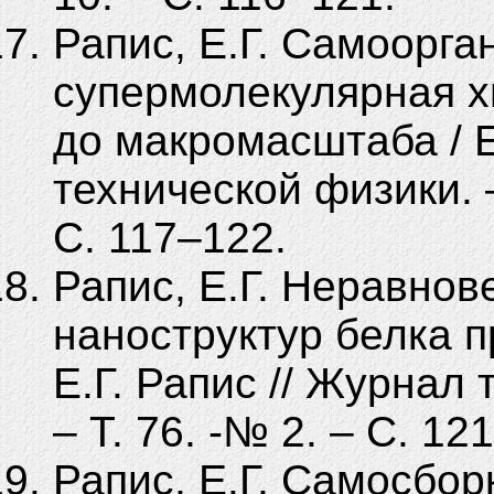
Рапис, Е.Г. Самоорга
супермолекулярная х
до макромасштаба / Е
технической физики. –
С. 117–122.
Рапис, Е.Г. Неравнов
наноструктур белка п
Е.Г. Рапис // Журнал 
– Т. 76. -№ 2. – С. 12
Рапис, Е.Г. Самосбор