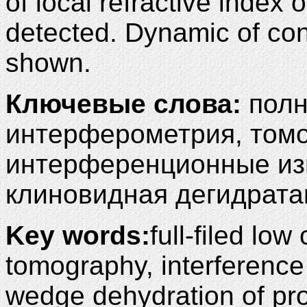
of local refractive index o
detected. Dynamic of con
shown.
Ключевые слова:
полн
интерферометрия, том
интерференционные из
клиновидная дегидрата
Key words:
full-filed lo
tomography, interference
wedge dehydration of pro