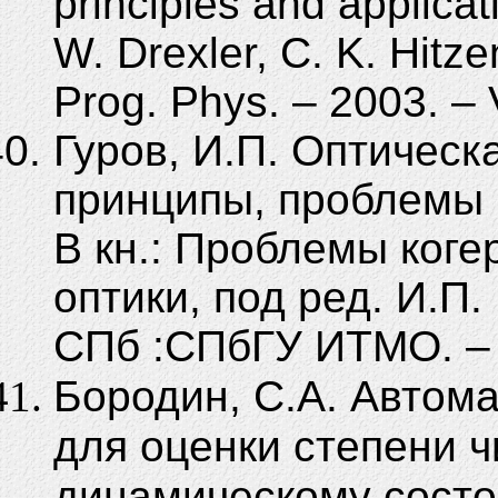
principles and applicati
W. Drexler, C. K. Hitze
Prog. Phys. – 2003. – 
Гуров, И.П. Оптическ
принципы, проблемы и
В кн.: Проблемы коге
оптики, под ред. И.П.
СПб :СПбГУ ИТМО. – 2
Бородин, С.А. Автом
для оценки степени 
динамическому состо