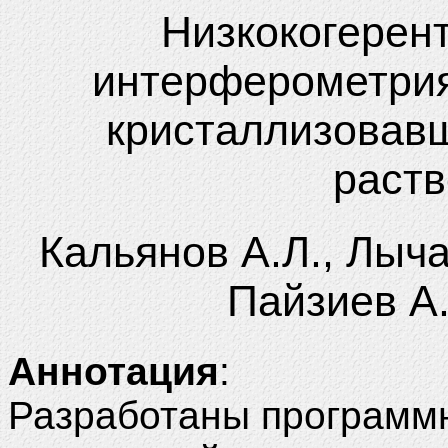
Низкокогерен
интерферометрия
кристаллизовавш
раств
Кальянов А.Л., Лыча
Пайзиев А.
Аннотация
:
Разработаны программ