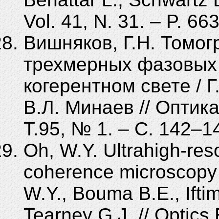
Vol. 41, N. 31. – P. 6
Вишняков, Г.Н. Томо
трехмерных фазовых 
когерентном свете / Г
В.Л. Минаев // Оптика
Т.95, № 1. – С. 142–1
Oh, W.Y. Ultrahigh-resol
coherence microscopy
W.Y., Bouma B.E., Iftim
Tearney G.J. // Optics 