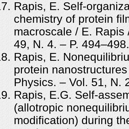
Rapis, E. Self-organiz
chemistry of protein fi
macroscale / E. Rapis /
49, N. 4. – P. 494–498
Rapis, E. Nonequilibri
protein nanostructures 
Physics. – Vol. 51, N. 
Rapis, E.G. Self-assemb
(allotropic nonequilibr
modification) during th