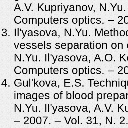
A.V. Kupriyanov, N.Yu. 
Computers optics. – 20
Il'yasova, N.Yu. Method
vessels separation on 
N.Yu. Il'yasova, A.O. 
Computers optics. – 20
Gul'kova, E.S. Techniq
images of blood prepar
N.Yu. Il'yasova, A.V. K
– 2007. – Vol. 31, N. 2