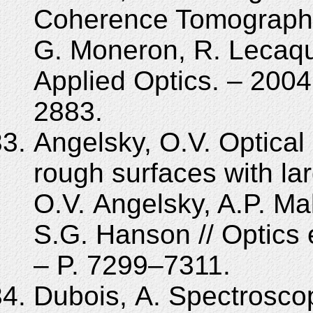
Coherence Tomography 
G. Moneron, R. Lecaque
Applied Optics. – 2004.
2883.
Angelsky, O.V. Optical 
rough surfaces with la
O.V. Angelsky, A.P. M
S.G. Hanson // Optics 
– P. 7299–7311.
Dubois, A. Spectroscopi