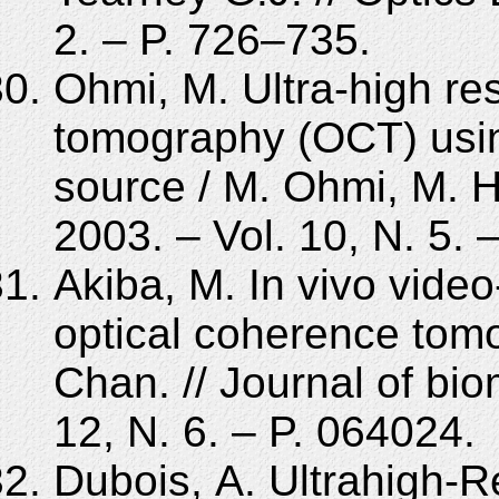
2. – P. 726–735.
Ohmi, M. Ultra-high re
tomography (OCT) usin
source / M. Ohmi, M. H
2003. – Vol. 10, N. 5. 
Akiba, M. In vivo video-r
optical coherence tomo
Chan. // Journal of bio
12, N. 6. – P. 064024.
Dubois, A. Ultrahigh-Re