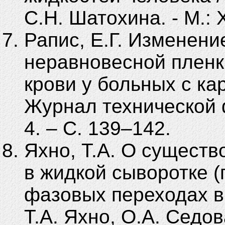
С.Н. Шатохина. - М.: 
Рапис, Е.Г. Изменен
неравновесной пленк
крови у больных с кар
Журнал технической ф
4. – С. 139–142.
Яхно, Т.А. О существ
в жидкой сыворотке (
фазовых переходах в
Т.А. Яхно, О.А. Седов