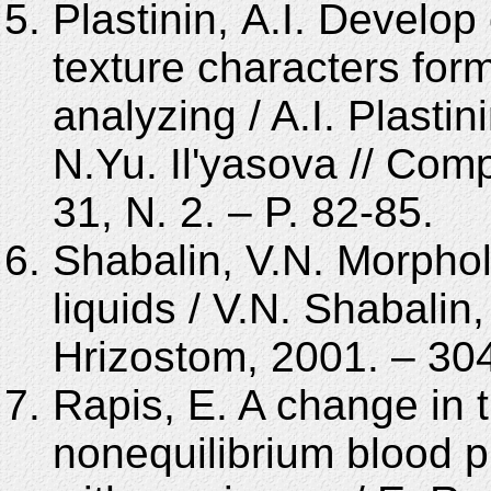
Plastinin, A.I. Develop
texture characters for
analyzing / A.I. Plastin
N.Yu. Il'yasova // Comp
31, N. 2. – P. 82-85.
Shabalin, V.N. Morphol
liquids / V.N. Shabali
Hrizostom, 2001. – 304
Rapis, E. A change in t
nonequilibrium blood pl