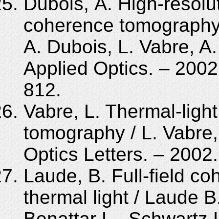
Dubois, A. High-resoluti
coherence tomography 
A. Dubois, L. Vabre, A
Applied Optics. – 2002.
812.
Vabre, L. Thermal-light
tomography / L. Vabre,
Optics Letters. – 2002.
Laude, B. Full-field c
thermal light / Laude B
Benattar L., Schwartz L