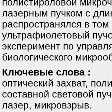
полистироловой микро
лазерным пучком с дли
распространялся в том 
ультрафиолетовый пучо
эксперимент по управ
биологического микроо
Ключевые слова :
оптический захват, по
составной световой пу
лазер, микровзрыв.