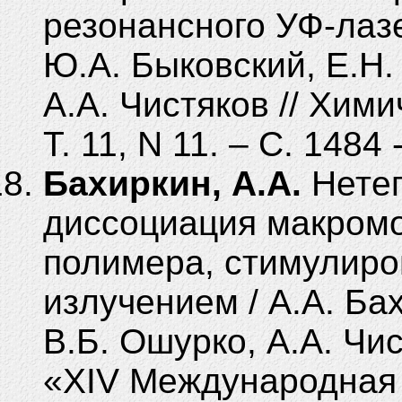
резонансного УФ-ла­з
Ю.А. Быковский, Е.Н.
А.А. Чистяков // Хими
Т. 11, N 11. – С. 1484 
Бахиркин, А.А.
Нетеп
диссоциация макромо
полимера, стимулир
излучением / А.А. Бах
В.Б. Ошурко, А.А. Чист
«XIV Международная