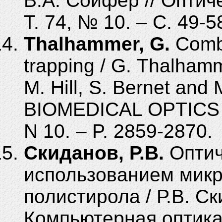
В.А. Сойфер // Оптич
Т. 74, № 10. – С. 49-5
Thalhammer, G.
Combi
trapping / G. Thalhamm
M. Hill, S. Bernet and 
BIOMEDICAL OPTICS E
N 10. – P. 2859-2870.
Скиданов, Р.В.
Оптич
использованием микр
полистирола / Р.В. Ск
Компьютерная оптика. 