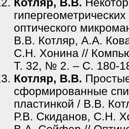
Котляр, В.В.
Некотор
гипергеометрических
оптического микрома
В.В. Котляр, А.А. Ков
С.Н. Хонина // Компь
Т. 32, № 2. – С. 180-1
Котляр, В.В.
Простые
сформированные спи
пластинкой / В.В. Кот
Р.В. Скиданов, С.Н. Х