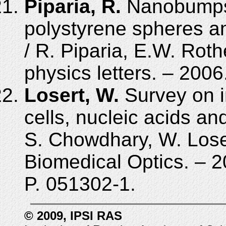
Piparia, R.
Nanobumps o
polystyrene spheres a
/ R. Piparia, E.W. Roth
physics letters. – 2006
Losert, W.
Survey on i
cells, nucleic acids an
S. Chowdhary, W. Loser
Biomedical Optics. – 20
P. 051302-1.
© 2009, IPSI RAS