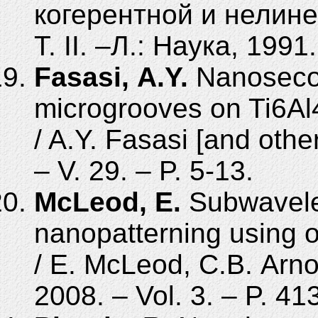
когерентной и нелиней
T. II. –Л.: Наука, 1991.
Fasasi, A.Y.
Nanosecon
microgrooves on Ti6Al4
/ A.Y. Fasasi [and other
– V. 29. – P. 5-13.
McLeod, E.
Subwavelen
nanopatterning using o
/ E. McLeod, C.B. Arno
2008. – Vol. 3. – P. 41