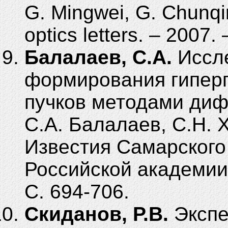
G. Mingwei, G. Chunqin
optics letters. – 2007. 
Балалаев, С.А.
Иссле
формирования гипер
пучков методами диф
С.А. Балалаев, С.Н. Х
Известия Самарского
Российской академии н
С. 694-706.
Скиданов, Р.В.
Экспе