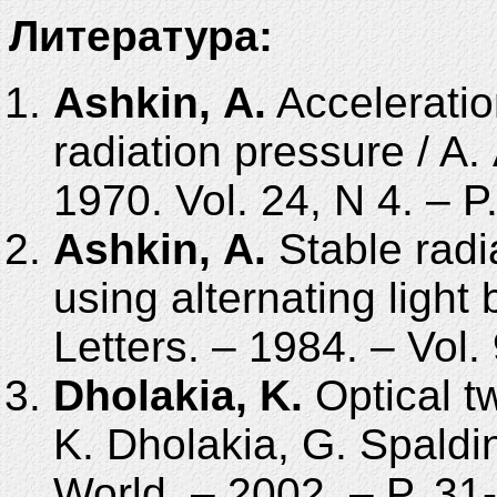
Литература:
Ashkin, A.
Acceleratio
radiation pressure / A.
1970. Vol. 24, N 4. – P
Ashkin, A.
Stable radia
using alternating light
Letters. – 1984. – Vol.
Dholakia, K.
Optical t
K. Dholakia, G. Spaldi
World. – 2002. – P. 31