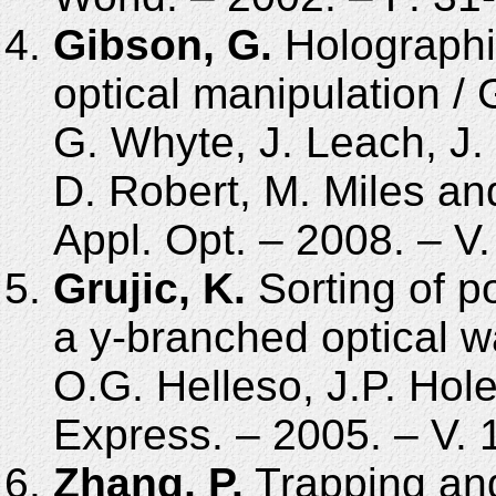
Gibson, G.
Holographi
optical manipulation /
G. Whyte, J. Leach, J. 
D. Robert, M. Miles and
Appl. Opt. – 2008. – V. 
Grujic, K.
Sorting of 
a y-branched optical w
O.G. Helleso, J.P. Hole
Express. – 2005. – V. 1
Zhang, P.
Trapping and