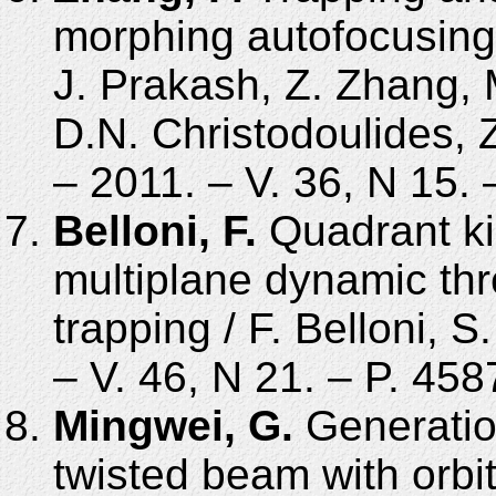
morphing autofocusing
J. Prakash, Z. Zhang, M
D.N. Christo­doulides
– 2011. – V. 36, N 15. 
Belloni, F.
Quadrant ki
multiplane dynamic th
trapping / F. Belloni, 
– V. 46, N 21. – P. 45
Mingwei, G.
Generation
twisted beam with orb