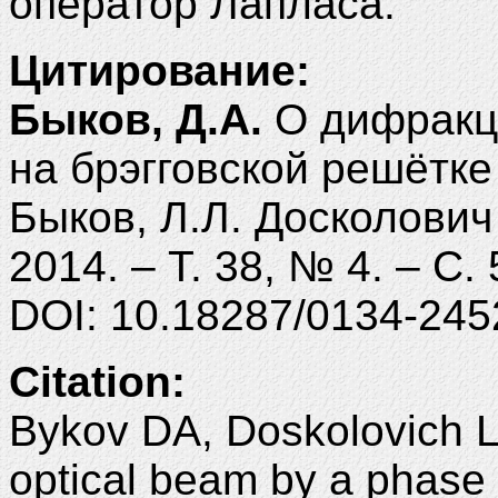
оператор Лапласа.
Цитирование:
Быков, Д.А.
О дифракци
на брэгговской решётке
Быков, Л.Л. Досколович
2014. – Т. 38, № 4. – С.
DOI: 10.18287/0134-245
Citation:
Bykov DA, Doskolovich LL
optical beam by a phase 