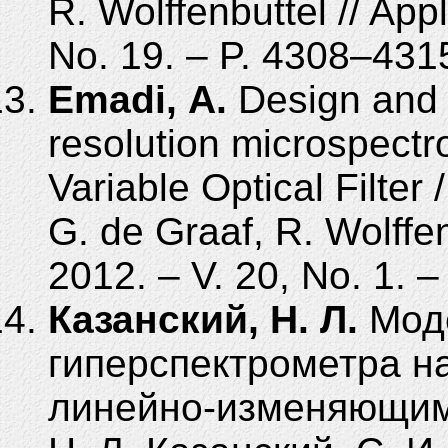
R. Wolffenbuttel // App
No. 19. – P. 4308–431
Emadi, A.
Design and 
resolution microspectr
Variable Optical Filter
G. de Graaf, R. Wolffen
2012. – V. 20, No. 1. 
Казанский, Н. Л.
Мод
гиперспектрометра н
линейно-изменяющим