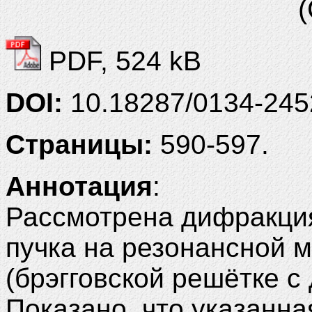
PDF, 524 kB
DOI:
10.18287/0134-245
Страницы:
590-597.
Аннотация
:
Рассмотрена дифракция
пучка на резонансной 
(брэгговской решётке с
Показано, что указанна