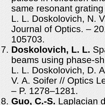
same resonant grating 
L. L. Doskolovich, N. V.
Journal of Optics. – 20
105703.
Doskolovich, L. L.
Spa
beams using phase-shif
L. L. Doskolovich, D. 
V. A. Soifer // Optics L
– P. 1278–1281.
Guo, C.-S.
Laplacian di