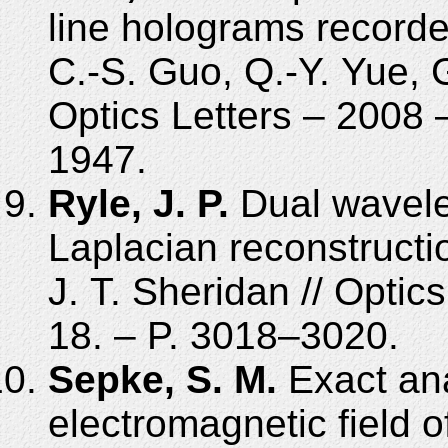
line holograms recorded
C.-S. Guo, Q.-Y. Yue, G
Optics Letters – 2008 
1947.
Ryle, J. P.
Dual wavelen
Laplacian reconstructio
J. T. Sheridan // Optics
18. – P. 3018–3020.
Sepke, S. M.
Exact anal
electromagnetic field o