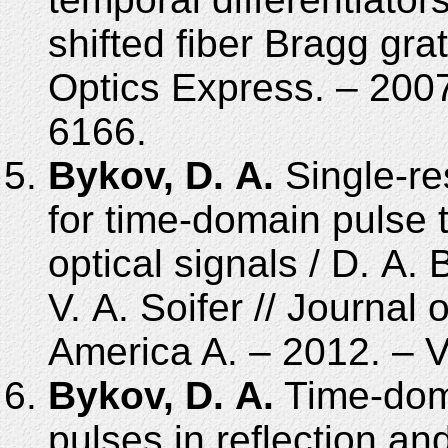
shifted fiber Bragg grat
Optics Express. – 2007
6166.
Bykov, D. A.
Single-re
for time-domain pulse t
optical signals / D. A.
V. A. Soifer // Journal 
America A. – 2012. – V
Bykov, D. A.
Time-domai
pulses in reflection an