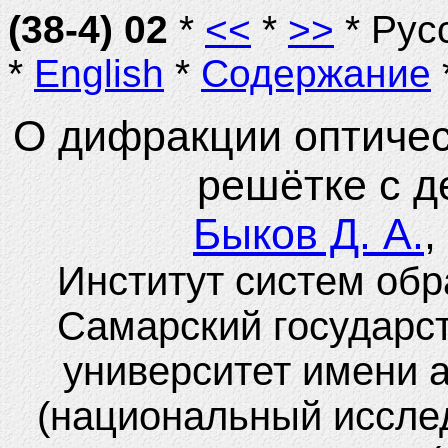
(38-4) 02
*
<<
*
>>
* Рус
*
English
*
Содержание
О дифракции оптическ
решётке с 
Быков Д. А.
,
Институт систем об
Самарский государс
университет имени 
(национальный иссле