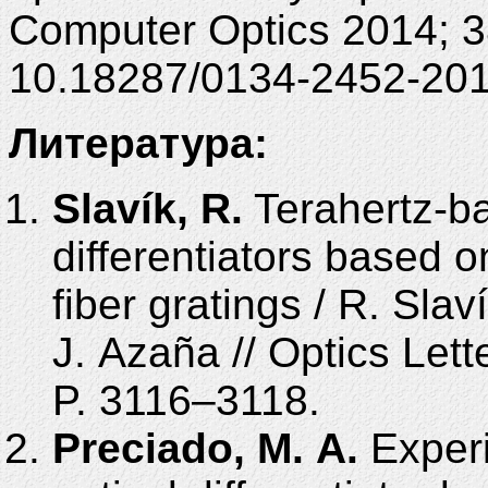
Computer Optics 2014; 3
10.18287/0134-2452-201
Литература:
Slavík, R.
Terahertz-ba
differentiators based 
fiber gratings / R. Slav
J. Azaña // Optics Lett
P. 3116–3118.
Preciado, M. A.
Experi