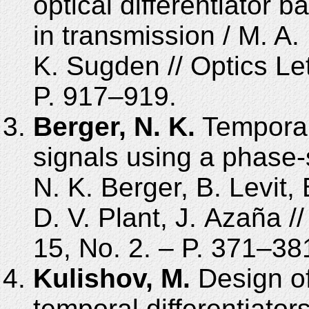
optical differentiator 
in transmission / M. A.
K. Sugden // Optics Let
P. 917–919.
Berger, N. K.
Temporal 
signals using a phase-s
N. K. Berger, B. Levit, 
D. V. Plant, J. Azaña /
15, No. 2. – P. 371–38
Kulishov, M.
Design of 
temporal differentiato