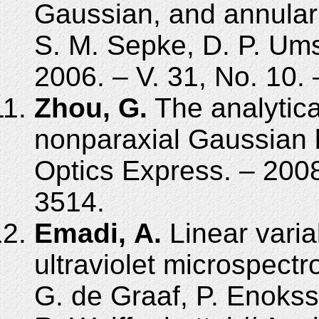
Gaussian, and annular
S. M. Sepke, D. P. Umst
2006. – V. 31, No. 10.
Zhou, G.
The analytical
nonparaxial Gaussian b
Optics Express. – 2008
3514.
Emadi, A.
Linear variab
ultraviolet microspect
G. de Graaf, P. Enokss