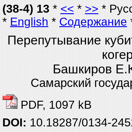
(38-4) 13
*
<<
*
>>
* Рус
*
English
*
Содержание
Перепутывание куби
коге
Башкиров Е.К
Самарский госуда
PDF, 1097 kB
DOI:
10.18287/0134-245