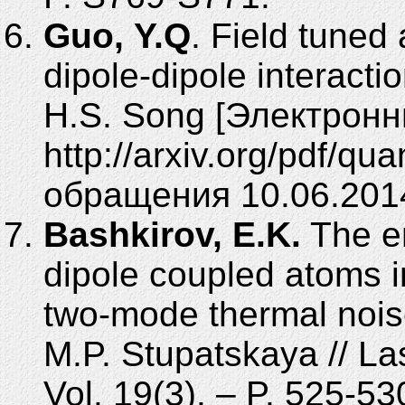
Guo, Y.Q
. Field tuned
dipole-dipole interactio
H.S.
Song [Электронны
http://arxiv.org/pdf/q
обращения 10.06.2014
Bashkirov, E.K.
The en
dipole coupled atoms 
two-mode thermal noise
M.P.
Stupatskaya // La
Vol.
19(3). – P.
525-53