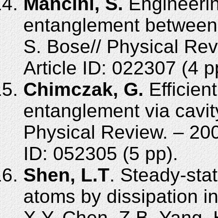
Mancini, S.
Engineerin
entanglement between 
S.
Bose// Physical Rev
Article ID:
022307 (4 p
Chimczak, G.
Efficien
entanglement via cavit
Physical Review. – 200
ID:
052305 (5 pp).
Shen, L.T
. Steady-sta
atoms by dissipation in
X.Y. Chen, Z.B. Yang, 