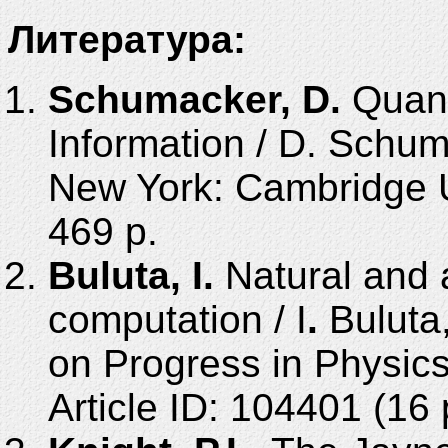
Литература:
Schumacker, D.
Quan
Information / D.
Schum
New York: Cambridge U
469
p.
Buluta, I.
Natural and a
computation / I
.
Buluta
on Progress in Physics.
Article ID:
104401 (16 