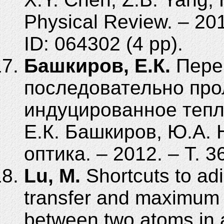
Physical Review. – 201
ID:
064302 (4 pp).
Башкиров, Е.К.
Пере
последовательно про
индуцированное тепл
Е.К. Башкиров, Ю.А.
оптика. – 2012. – Т. 3
Lu, M.
Shortcuts to adi
transfer and maximum 
between two atoms in a 