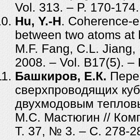
Vol.
313. – P.
170-174.
Hu, Y.-H
. Coherence-
between two atoms at h
M.F.
Fang, C.L.
Ji­ang,
2008. – Vol.
B17(5). – 
Башкиров, Е.К.
Пере
сверхпроводящих куб
двухмодовым тепловы
М.С.
Мастюгин // Ком
Т. 37, № 3. – C. 278-2