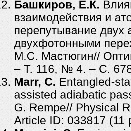
Башкиров, Е.К.
Влиян
взаимодействия и ат
перепутывание двух
двухфотонными перех
М.С.
Мастюгин// Опти
– Т. 116, № 4. – C. 67
Marr, C.
Entangled-stat
assisted adiabatic pas
G.
Rempe// Physical Re
Article ID:
033817 (11 