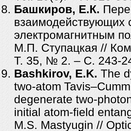
Башкиров, Е.К.
Переп
взаимодействующих 
электромагнитным пол
М.П.
Ступацкая // Ком
Т.
35, №
2. – C.
243-2
Bashkirov, E.K.
The d
two-atom Tavis–Cummi
degenerate two-photon 
initial atom-field entan
M.S. Mastyugin // Opt