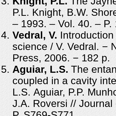
Knight, P.L.
The Jayne
P.L.
Knight, B.W.
Shore
– 1993. – Vol. 40. – P
Vedral, V.
Introduction
science / V.
Vedral. − 
Press, 2006. − 182
p.
Aguiar, L.S.
The entang
coupled in a cavity inte
L.S.
Agu­iar, P.P.
Munho
J.A.
Roversi // Journal 
P.
S769-S771.