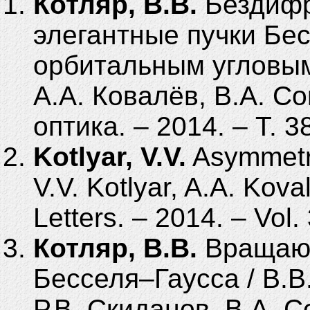
Котляр, В.В.
Бездифр
элегантные пучки Бе
орбитальным угловым
А.А. Ковалёв, В.А. С
оптика. – 2014. – Т. 3
Kotlyar, V.V.
Asymmetri
V.V. Kotlyar, A.A. Koval
Letters. – 2014. – Vol.
Котляр, В.В.
Вращающ
Бесселя–Гаусса / В.В.
Р.В. Скиданов, В.А. 