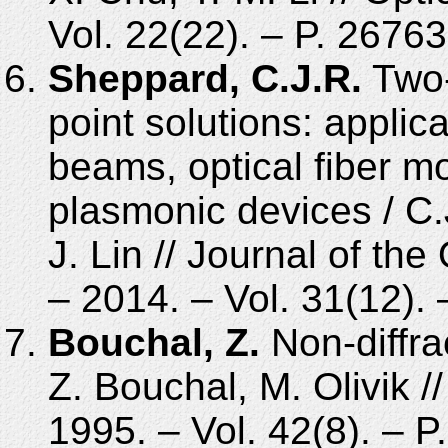
Vol. 22(22). – P. 2676
Sheppard, C.J.R.
Two-
point solutions: applica
beams, optical fiber 
plasmonic devices / C.
J. Lin // Journal of the
– 2014. – Vol. 31(12).
Bouchal, Z.
Non-diffra
Z. Bouchal, M. Olivik /
1995. – Vol. 42(8). – 