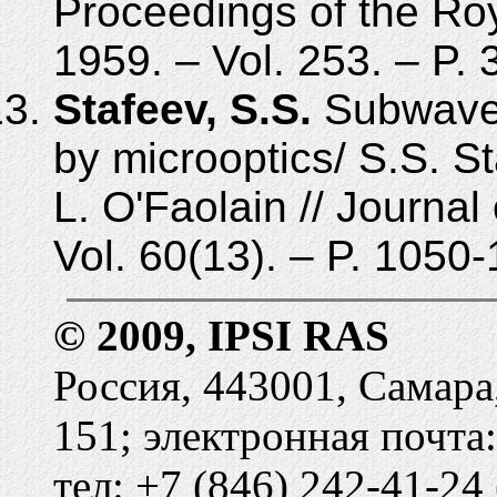
Proceedings of the Roy
1959. – Vol. 253. – P.
Stafeev, S.S.
Subwavele
by mic­rooptics/ S.S. St
L. O'Faolain // Journal
Vol. 60(13). – P. 1050
© 2009, IPSI RAS
Россия, 443001, Самара
151; электронная почта
тел: +7 (846) 242-41-24