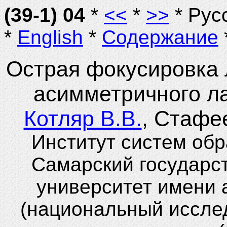
(39-1) 04
*
<<
*
>>
* Рус
*
English
*
Содержание
Острая фокусировка 
асимметричного ла
Котляр В.В.
, Стафе
Институт систем об
Самарский государс
университет имени 
(национальный иссле