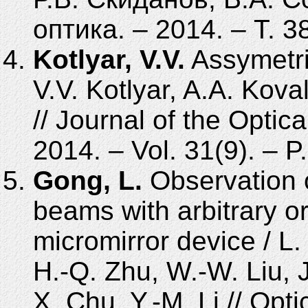
оптика. – 2014. – Т. 3
Kotlyar, V.V.
Assymetri
V.V. Kotlyar, A.A. Kova
// Journal of the Optic
2014. – Vol. 31(9). – 
Gong, L.
Observation 
beams with arbitrary or
micromirror device / L.
H.-Q. Zhu, W.-W. Liu, 
X. Chu, Y.-M. Li // Opt