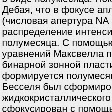
Дебая, что в фокусе ап
(числовая апертура NA 
распределение интенси
полумесяца. С помощь
уравнений Максвелла п
бинарной зонной пласти
формируется полумеся
Бесселя был сформиро
жидкокристаллического
сфокусирован с помощ