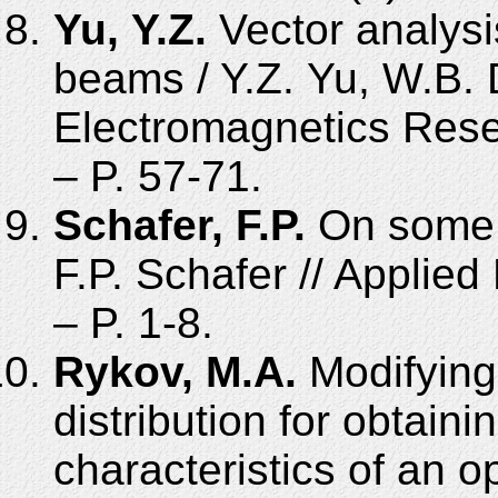
Yu, Y.Z.
Vector analysi
beams / Y.Z. Yu, W.B. 
Electromagnetics Resea
– P. 57-71.
Schafer, F.P.
On some p
F.P. Schafer // Applied
– P. 1-8.
Rykov, М.A.
Modifying
distribution for obtain
characteristics of an op