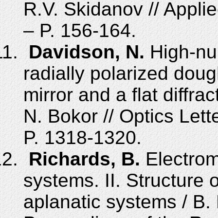
R.V. Skidanov // Applie
– P. 156-164.
Davidson, N.
High-num
radially polarized dou
mirror and a flat diffra
N. Bokor // Optics Lett
P. 1318-1320.
Richards, B.
Electroma
systems. II. Structure o
aplanatic systems / B. 