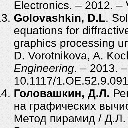
Electronics. – 2012. – 
Golovashkin, D.L
. So
equations for diffracti
graphics processing un
D. Vorotnikova, A. Koc
Engineering
. – 2013. –
10.1117/1.OE.52.9.09
Головашкин, Д.Л.
Ре
на графических вычи
Метод пирамид / Д.Л. 