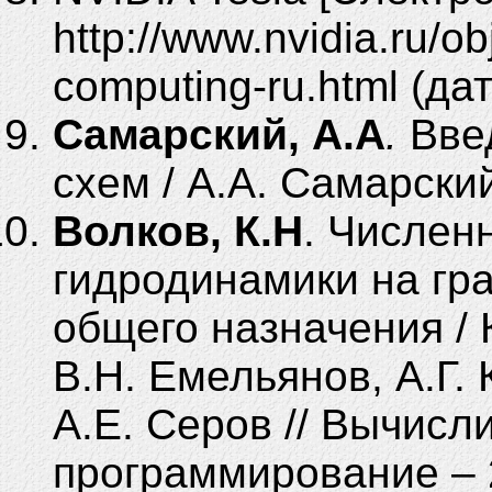
http://www.nvi­dia.ru/o
computing-ru.html (да
Самарский, А.А
.
Введ
схем / А.А. Самарский
Волков, К.Н
. Числен
гидродинамики на гр
общего назначения / 
В.Н. Емельянов, А.Г. 
А.Е. Серов // Вычис
программирование – 20