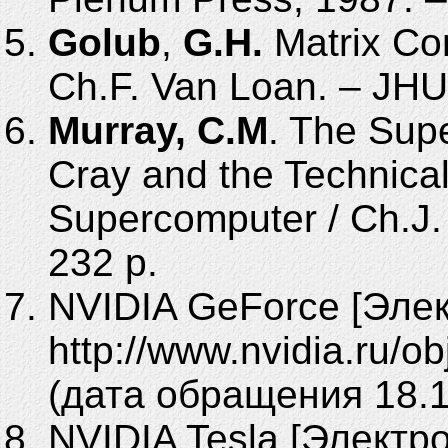
Golub
,
G.H.
Matrix Co
Ch.F. Van Loan. – JHU
Murray, C.M
. The Sup
Cray and the Technica
Supercomputer / Ch.J. 
232 p.
NVIDIA GeForce [Элек
http://www.nvi­dia.ru/o
(дата обращения 18.1
NVIDIA Tesla [Электр