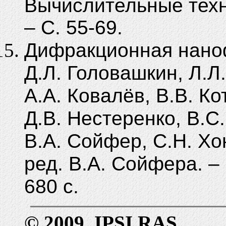
Вычислительные техно
– C. 55-69.
Дифракционная наноф
Д.Л. Го­ловашкин, Л.Л
А.А. Кова­лёв, В.В. К
Д.В. Нестеренко, В.С.
В.А. Сойфер, С.Н. Хо
ред. В.А. Сойфера. – 
680 с.
© 2009, IPSI RAS