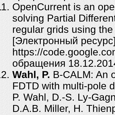
OpenCurrent is an open
solving Partial Differe
regular grids using t
[Электронный ресурс]
https://code.google.co
обращения 18.12.2014
Wahl, P.
B-CALM: An o
FDTD with multi-pole d
P. Wahl, D.-S. Ly-Gag
D.A.B. Miller, H. Thie