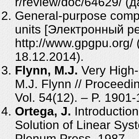
r/review/doc/64629/ (
General-purpose compu
units [Электронный ре
http://www.gpgpu.org
18.12.2014).
Flynn, M.J.
Very High
M.J. Flynn // Proceedi
Vol. 54(12). – P. 1901
Ortega, J.
Introduction
Solution of Linear Sys
Plenum Press, 1987. –