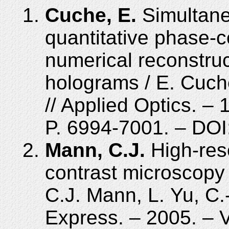
Cuche, E.
Simultane
quantitative phase-
numerical reconstruc
holograms / E. Cuch
// Applied Optics. – 
P. 6994-7001. – DO
Mann, C.J.
High-reso
contrast microscopy 
C.J. Mann, L. Yu, C.
Express. – 2005. – V