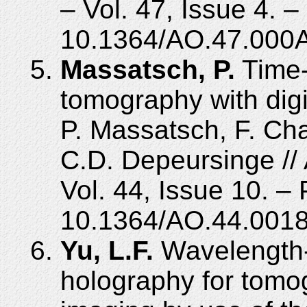
– Vol. 47, Issue 4. 
10.1364/AO.47.000
Massatsch, P.
Time-
tomography with digi
P. Massatsch, F. Cha
C.D. Depeursinge // 
Vol. 44, Issue 10. –
10.1364/AO.44.0018
Yu, L.F.
Wavelength-s
holography for tomo