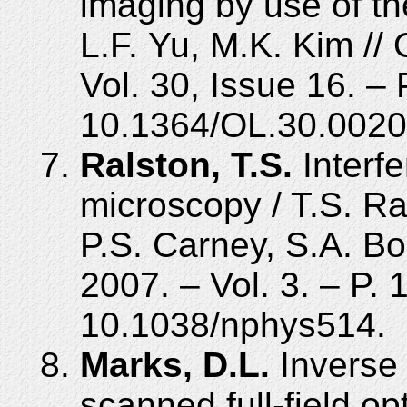
imaging by use of t
L.F. Yu, M.K. Kim // 
Vol. 30, Issue 16. –
10.1364/OL.30.0020
Ralston, T.S.
Interfe
microscopy / T.S. Ra
P.S. Carney, S.A. Bo
2007. – Vol. 3. – P.
10.1038/nphys514.
Marks, D.L.
Inverse 
scanned full-field o