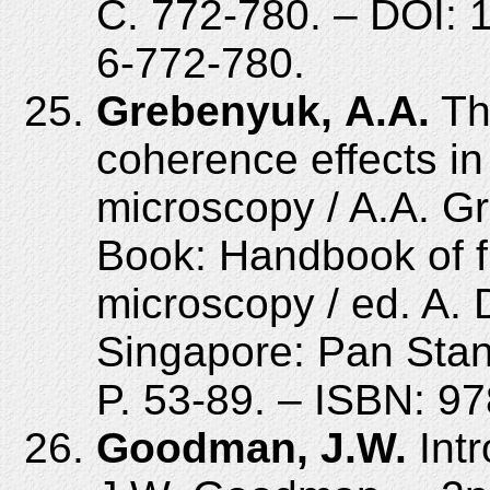
С. 772-780. – DOI:
6-772-780.
Grebenyuk, A.A.
Th
coherence effects in 
microscopy / A.A. G
Book: Handbook of fu
microscopy / ed. A. 
Singapore: Pan Stan
P. 53-89. – ISBN: 9
Goodman, J.W.
Intr