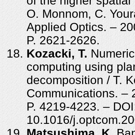
of the higher spatial
O. Monnom, C. Youra
Applied Optics. – 20
P. 2621-2626.
Kozacki, T.
Numerical
computing using pl
decomposition / T. K
Communications. – 2
P. 4219-4223. – DOI
10.1016/j.optcom.20
Matsushima, K.
Ban