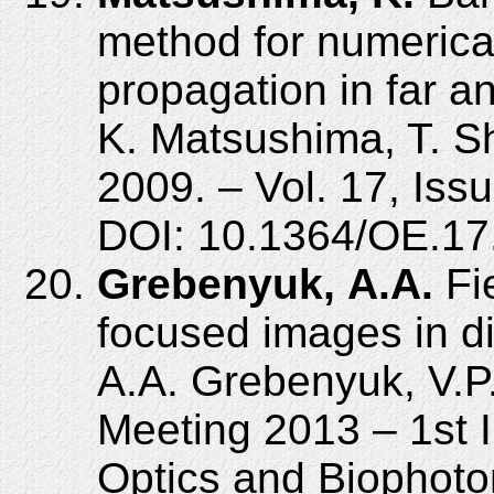
method for numerical
propagation in far an
K. Matsushima, T. S
2009. – Vol. 17, Iss
DOI: 10.1364/OE.17
Grebenyuk, A.A.
Fie
focused images in di
A.A. Grebenyuk, V.P.
Meeting 2013 – 1st 
Optics and Biophoton