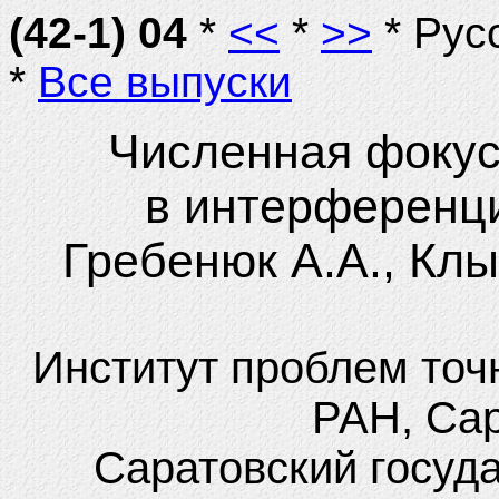
(42-1) 04
*
<<
*
>>
* Рус
*
Все выпуски
Численная фокус
в интерференц
Гребенюк А.А., Клы
Институт проблем точ
РАН, Сар
Саратовский госуд