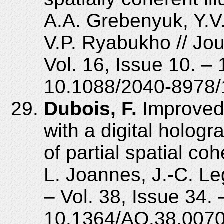
A.A. Grebenyuk, Y.V
V.P. Ryabukho // Jou
Vol. 16, Issue 10. – 
10.1088/2040-8978/
Dubois, F.
Improved 
with a digital holog
of partial spatial co
L. Joannes, J.-C. Le
– Vol. 38, Issue 34.
10.1364/AO.38.0070