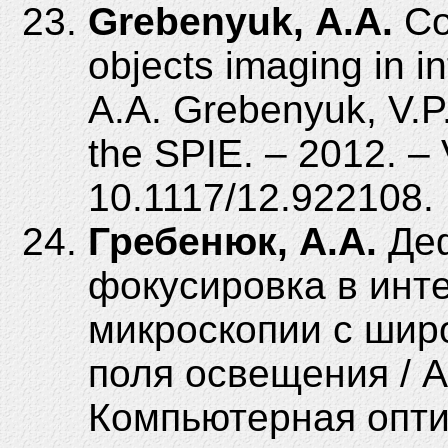
Grebenyuk, A.A.
Coh
objects imaging in i
A.A. Grebenyuk, V.P
the SPIE. – 2012. – 
10.1117/12.922108.
Гребенюк, А.А.
Деф
фокусировка в ин
микроскопии с шир
поля освещения / А.
Компьютерная оптика