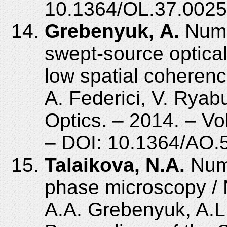
10.1364/OL.37.0025
Grebenyuk, A.
Numer
swept-source optica
low spatial coherenc
A. Federici, V. Ryab
Optics. – 2014. – Vo
– DOI: 10.1364/AO.
Talaikova, N.A.
Nume
phase microscopy / 
A.A. Grebenyuk, A.L.