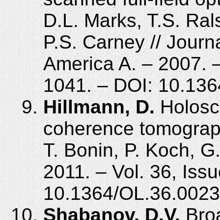
D.L. Marks, T.S. Ral
P.S. Carney // Journa
America A. – 2007. –
1041. – DOI: 10.13
Hillmann, D.
Holosco
coherence tomograph
T. Bonin, P. Koch, G.
2011. – Vol. 36, Iss
10.1364/OL.36.0023
Shabanov, D.V.
Broa