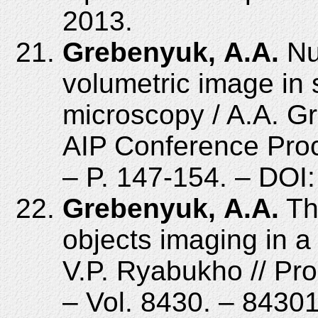
2013.
Grebenyuk, A.A.
Num
volumetric image in 
microscopy / A.A. Gr
AIP Conference Proc
– P. 147-154. – DOI
Grebenyuk, A.A.
The
objects imaging in 
V.P. Ryabukho // Pro
– Vol. 8430. – 8430