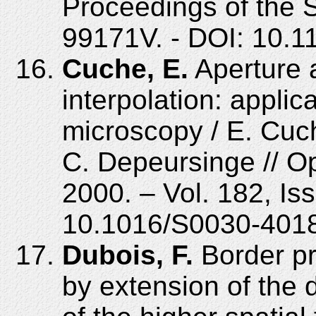
Proceedings of the S
99171V. - DOI: 10.1
Cuche, E.
Aperture a
interpolation: applica
microscopy / E. Cuc
C. Depeursinge // O
2000. – Vol. 182, Is
10.1016/S0030-4018
Dubois, F.
Border pr
by extension of the 