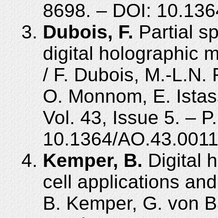
8698. – DOI: 10.13
Dubois, F.
Partial sp
digital holographic 
/ F. Dubois, M.-L.N.
O. Monnom, E. Istass
Vol. 43, Issue 5. – 
10.1364/AO.43.0011
Kemper, B.
Digital 
cell applications and
B. Kemper, G. von Ba