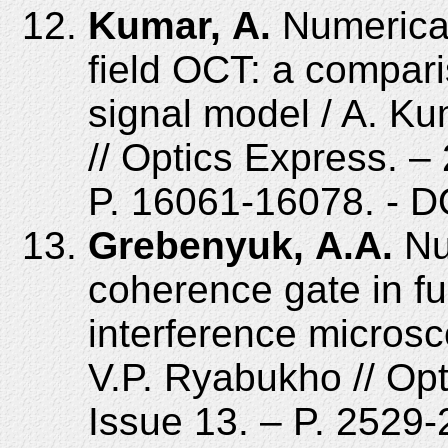
Kumar, A.
Numerical
field OCT: a compa
signal model / A. Ku
// Optics Express. – 
P. 16061-16078. - D
Grebenyuk, A.A.
Num
coherence gate in fu
interference microsc
V.P. Ryabukho // Opti
Issue 13. – P. 2529-