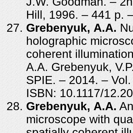
J.W. Goodman. – 2n
Hill, 1996. – 441 p.
Grebenyuk, A.A.
Num
holographic microscop
coherent illumination
A.A. Grebenyuk, V.P
SPIE. – 2014. – Vol.
ISBN: 10.1117/12.2
Grebenyuk, A.A.
An 
microscope with qua
spatially coherent il