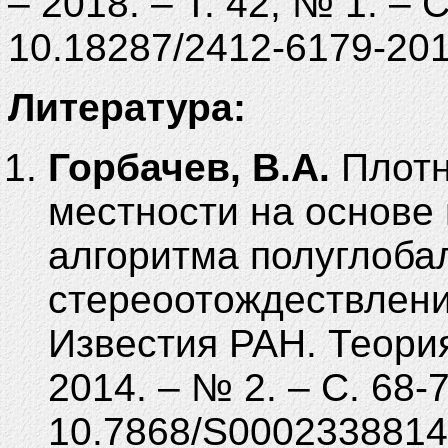
– 2018. – Т. 42, № 1. – 
10.18287/2412-6179-201
Литература:
Горбачев, В.А.
Плотн
местности на основе
алгоритма полуглоба
стереоотождествления
Известия РАН. Теори
2014. – № 2. – С. 68-7
10.7868/S0002338814