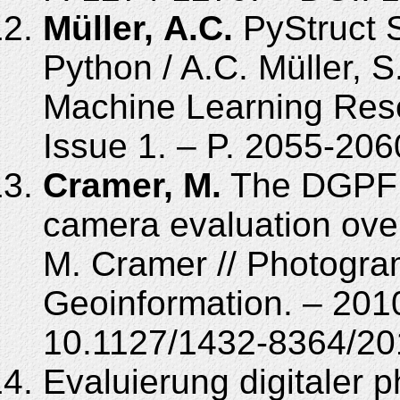
Müller, A.C.
PyStruct S
Python / A.C. Müller, S
Machine Learning Rese
Issue 1. – P. 2055-206
Cramer, M.
The DGPF – 
camera evaluation over
M. Cramer // Photogra
Geoinformation. – 2010.
10.1127/1432-8364/20
Evaluierung digitaler 