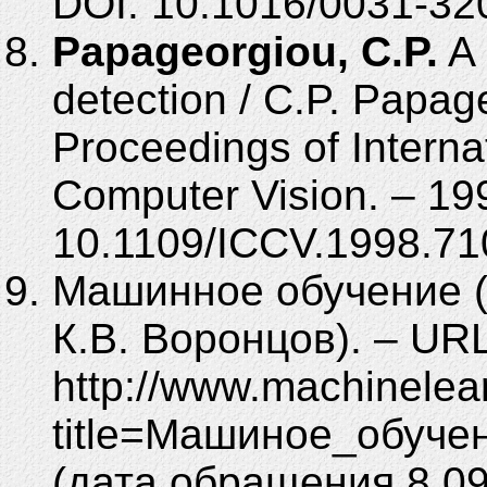
DOI: 10.1016/0031-32
Papageorgiou, C.P.
A 
detection / C.P. Papage
Proceedings of Interna
Computer Vision. – 199
10.1109/ICCV.1998.71
Машинное обучение (
К.В. Воронцов). – URL
http://www.machinelear
title=Машиное_обуч
(дата обращения 8.09