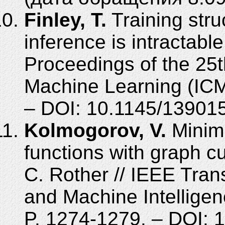
Finley, T.
Training str
inference is intractable
Proceedings of the 25t
Machine Learning (ICML
– DOI: 10.1145/13901
Kolmogorov, V.
Minim
functions with graph c
C. Rother // IEEE Tran
and Machine Intelligenc
P. 1274-1279. – DOI: 