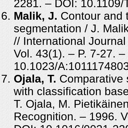
2281. – DOI: 10.1109
Malik, J.
Contour and t
segmentation / J. Malik
// International Journa
Vol. 43(1). – P. 7-27. –
10.1023/A:101117480
Ojala, T.
Comparative s
with classification base
T. Ojala, M. Pietikäine
Recognition. – 1996. Vo