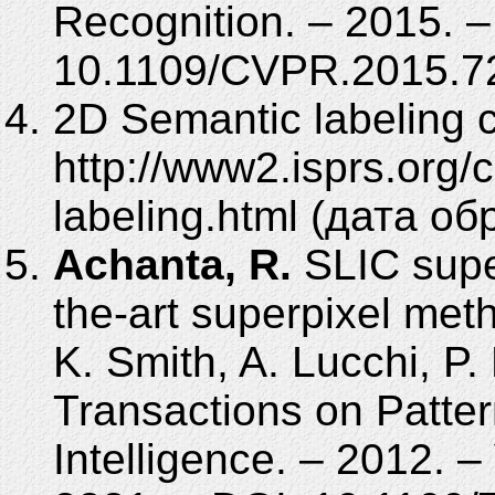
Recognition. – 2015. –
10.1109/CVPR.2015.7
2D Semantic labeling 
http://www2.isprs.or
labeling.html (дата о
Achanta, R.
SLIC super
the-art superpixel meth
K. Smith, A. Lucchi, P.
Transactions on Patte
Intelligence. – 2012. –