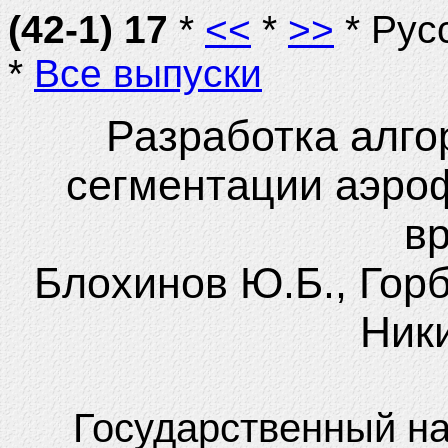
(42-1) 17
*
<<
*
>>
* Рус
*
Все выпуски
Разработка алго
сегментации аэро
в
Блохинов Ю.Б., Горб
Ники
Государственный н