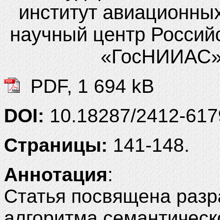
институт авиационны
научный центр Россий
«ГосНИИАС»)
PDF, 1 694 kB
DOI:
10.18287/2412-617
Страницы:
141-148.
Анно
тация
:
Статья посвящена разр
алгоритма семантическ