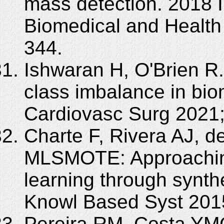
mass detection. 2018
Biomedical and Health 
344.
Ishwaran H, O'Brien R
class imbalance in bio
Cardiovasc Surg 2021;
Charte F, Rivera AJ, d
MLSMOTE: Approaching
learning through synth
Knowl Based Syst 2015
Pereira RM, Costa YMG,