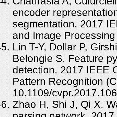
Chaurasia A, Culurciell
encoder representations
segmentation. 2017 I
and Image Processing 
Lin T-Y, Dollar P, Girs
Belongie S. Feature py
detection. 2017 IEEE 
Pattern Recognition (
10.1109/cvpr.2017.106
Zhao H, Shi J, Qi X, W
parsing network. 201