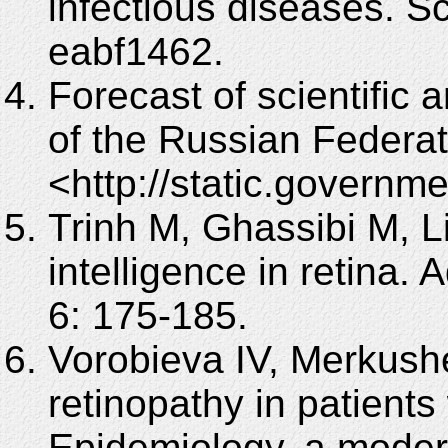
infectious diseases. S
eabf1462.
Forecast of scientific
of the Russian Federat
<http://static.govern
Trinh M, Ghassibi M, Li
intelligence in retina
6: 175-185.
Vorobieva IV, Merkush
retinopathy in patients
Epidemiology, a moder