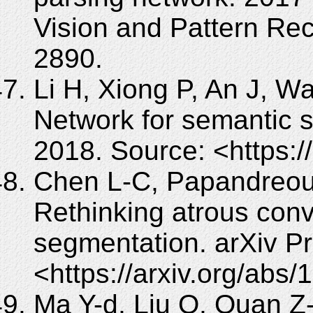
Vision and Pattern Re
2890.
Li H, Xiong P, An J, W
Network for semantic s
2018. Source: <https:/
Chen L-C, Papandreou 
Rethinking atrous conv
segmentation. arXiv Pr
<https://arxiv.org/abs
Ma Y-d, Liu Q, Quan Z