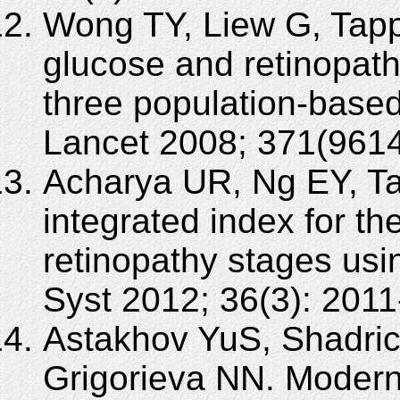
Wong TY, Liew G, Tapp
glucose and retinopath
three population-based
Lancet 2008; 371(9614
Acharya UR, Ng EY, Ta
integrated index for the
retinopathy stages usi
Syst 2012; 36(3): 2011
Astakhov YuS, Shadric
Grigorieva NN. Modern