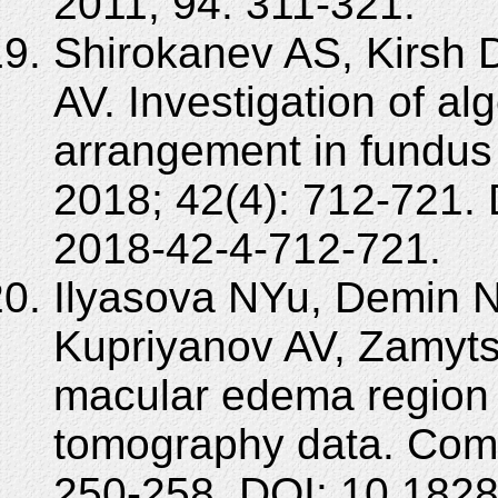
2011; 94: 311-321.
Shirokanev AS, Kirsh 
AV. Investigation of al
arrangement in fundus
2018; 42(4): 712-721.
2018-42-4-712-721.
Ilyasova NYu, Demin N
Kupriyanov AV, Zamyts
macular edema region 
tomography data. Comp
250-258. DOI: 10.182