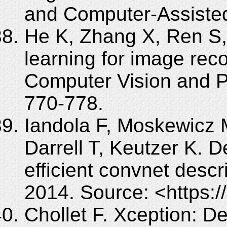
and Computer-Assisted
He K, Zhang X, Ren S,
learning for image rec
Computer Vision and P
770-778.
Iandola F, Moskewicz 
Darrell T, Keutzer K. 
efficient convnet descr
2014. Source: <https:/
Chollet F. Xception: D