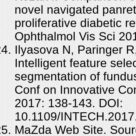
novel navigated panret
proliferative diabetic r
Ophthalmol Vis Sci 20
Ilyasova N, Paringer R
Intelligent feature sele
segmentation of fundu
Conf on Innovative C
2017: 138-143. DOI:
10.1109/INTECH.2017
MaZda Web Site. Sour