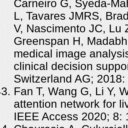
Carneiro G, Syeda-Mah
L, Tavares JMRS, Brad
V, Nascimento JC, Lu Z
Greenspan H, Madabhus
medical image analysis
clinical decision supp
Switzerland AG; 2018: 
Fan T, Wang G, Li Y, W
attention network for 
IEEE Access 2020; 8: