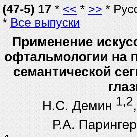
(47-5) 17
*
<<
*
>>
* Рус
*
Все выпуски
Применение искусс
офтальмологии на 
семантической се
глаз
1,2
Н.С. Демин
Р.А. Парингер