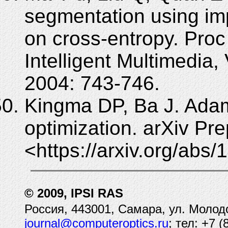
segmentation using i
on cross-entropy. Pro
Intelligent Multimedia
2004: 743-746.
Kingma DP, Ba J. Adam
optimization. arXiv Pre
<https://arxiv.org/abs
© 2009, IPSI RAS
Россия, 443001, Самара, ул. Молод
journal@computeroptics.ru
; тел: +7 