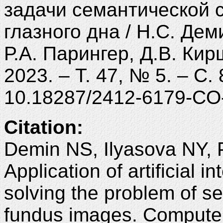
задачи семантической 
глазного дна / Н.С. Дем
Р.А. Парингер, Д.В. Кир
2023. – Т. 47, № 5. – С.
10.18287/2412-6179-CO
Citation:
Demin NS, Ilyasova NY, 
Application of artificial i
solving the problem of s
fundus images. Computer