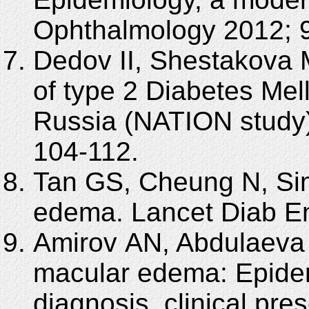
Ophthalmology 2012; 9
Dedov II, Shestakova 
of type 2 Diabetes Mell
Russia (NATION study).
104-112.
Tan GS, Cheung N, Sim
edema. Lancet Diab En
Amirov АN, Abdulaeva 
macular edema: Epidem
diagnosis, clinical pre