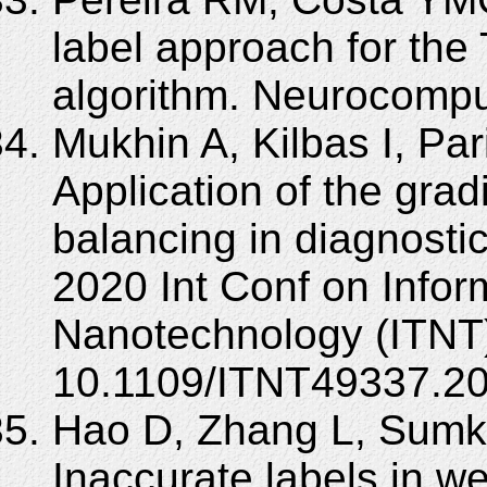
label approach for the
algorithm. Neurocompu
Mukhin A, Kilbas I, Par
Application of the grad
balancing in diagnosti
2020 Int Conf on Info
Nanotechnology (ITNT)
10.1109/ITNT49337.2
Hao D, Zhang L, Sumk
Inaccurate labels in w