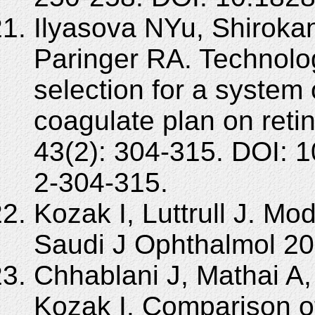
Ilyasova NYu, Shiroka
Paringer RA. Technology
selection for a system 
coagulate plan on reti
43(2): 304-315. DOI: 
2-304-315.
Kozak I, Luttrull J. Mod
Saudi J Ophthalmol 20
Chhablani J, Mathai A,
Kozak I. Comparison o