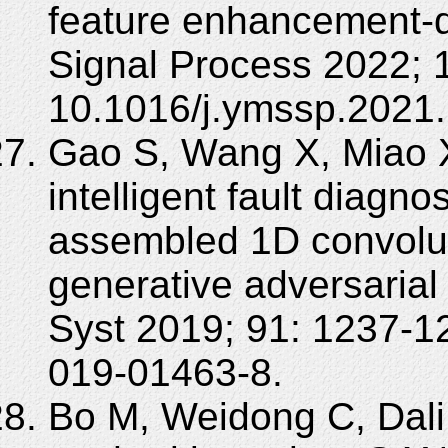
feature enhancement-
Signal Process 2022; 
10.1016/j.ymssp.2021
Gao S, Wang X, Miao 
intelligent fault diag
assembled 1D convolut
generative adversarial
Syst 2019; 91: 1237-1
019-01463-8.
Bo M, Weidong C, Dali 