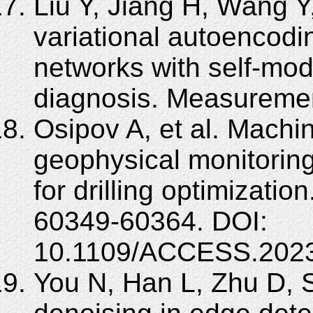
Liu Y, Jiang H, Wang Y,
variational autoencodi
networks with self-modu
diagnosis. Measuremen
Osipov A, et al. Mach
geophysical monitoring
for drilling optimizati
60349-60364. DOI:
10.1109/ACCESS.2023
You N, Han L, Zhu D,