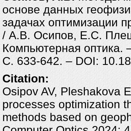
основе данных геофизи
задачах оптимизации п
/ А.В. Осипов, Е.С. Пле
Компьютерная оптика. – 
С. 633-642. – DOI: 10.
Citation:
Osipov AV, Pleshakova ES
processes optimization t
methods based on geophy
Computer Optics 2024; 4