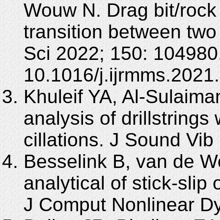
Wouw N. Drag bit/rock i
transition between two
Sci 2022; 150: 104980
10.1016/j.ijrmms.2021
Khuleif YA, Al-Sulaima
analysis of drillstrings 
cillations. J Sound Vi
Besselink B, van de Wo
analytical of stick-slip 
J Comput Nonlinear Dy