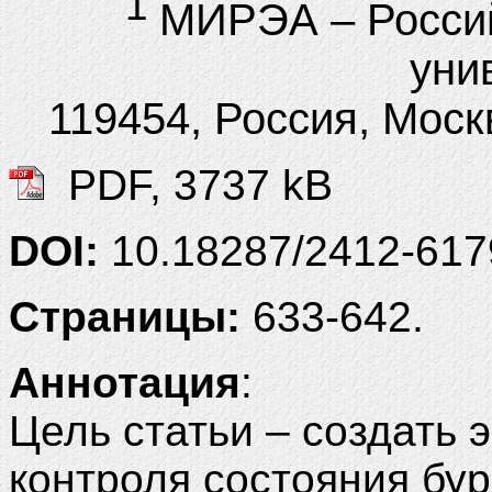
1
МИРЭА – Россий
уни
119454, Россия, Москв
PDF, 3737 kB
DOI:
10.18287/2412-61
Страницы:
633-642.
Аннотация
:
Цель статьи – создать
контроля состояния бу