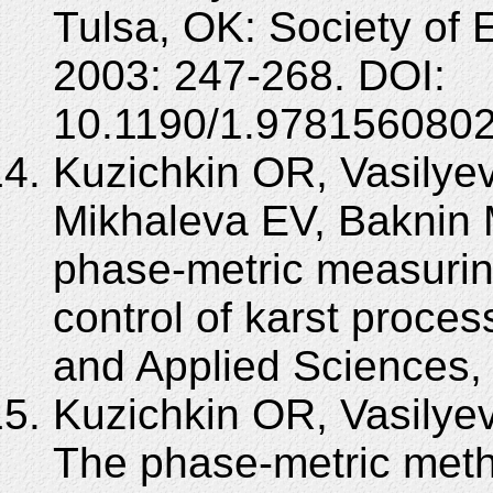
Tulsa, OK: Society of 
2003: 247-268. DOI:
10.1190/1.9781560802
Kuzichkin OR, Vasilye
Mikhaleva EV, Baknin M
phase-metric measuri
control of karst proce
and Applied Sciences, 
Kuzichkin OR, Vasilye
The phase-metric metho