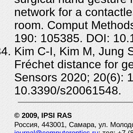
network for a contactle
room. Comput Method
190: 105385. DOI: 10.
Kim C-I, Kim M, Jung S
Fréchet distance for ge
Sensors 2020; 20(6): 
10.3390/s20061548.
© 2009, IPSI RAS
Россия, 443001, Самара, ул. Молод
journal@computeroptics.ru
; тел: +7 