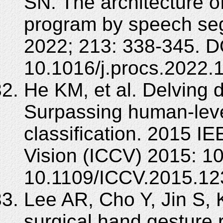
SN. The architecture o
program by speech se
2022; 213: 338-345. D
10.1016/j.procs.2022.
He KM, et al. Delving de
Surpassing human-lev
classification. 2015 I
Vision (ICCV) 2015: 1
10.1109/ICCV.2015.12
Lee AR, Cho Y, Jin S,
surgical hand gesture 