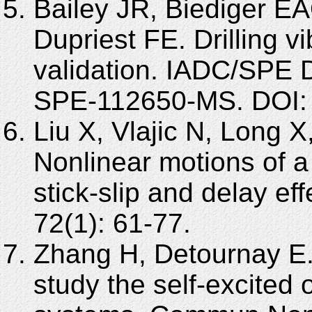
Bailey JR, Biediger E
Dupriest FE. Drilling v
validation. IADC/SPE D
SPE-112650-MS. DOI:
Liu X, Vlajic N, Long 
Nonlinear motions of a fl
stick-slip and delay ef
72(1): 61-77.
Zhang H, Detournay E.
study the self-excited os