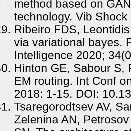
method based on GAN 
technology. Vib Shock
Ribeiro FDS, Leontidis
via variational bayes. 
Intelligence 2020; 34(
Hinton GE, Sabour S, F
EM routing. Int Conf o
2018: 1-15. DOI: 10.1
Tsaregorodtsev AV, S
Zelenina AN, Petroso