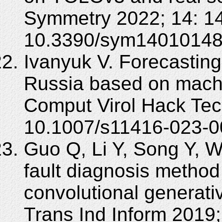
Symmetry 2022; 14: 14
10.3390/sym14010148
Ivanyuk V. Forecasting 
Russia based on machi
Comput Virol Hack Tec
10.1007/s11416-023-0
Guo Q, Li Y, Song Y, W
fault diagnosis method
convolutional generati
Trans Ind Inform 2019;