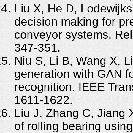
Liu X, He D, Lodewijks
decision making for pr
conveyor systems. Rel
347-351.
Niu S, Li B, Wang X, L
generation with GAN fo
recognition. IEEE Tran
1611-1622.
Liu J, Zhang C, Jiang 
of rolling bearing us