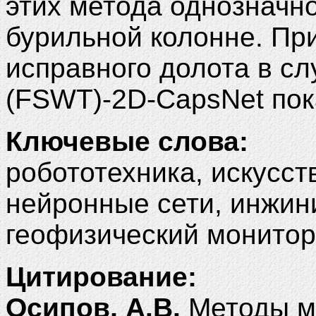
этих метода однозначн
бурильной колонне. Пр
исправного долота в с
(FSWT)-2D-CapsNet пок
Ключевые слова:
робототехника, искусст
нейронные сети, инжини
геофизический монитор
Цитирование:
Осипов, А.В.
Методы м