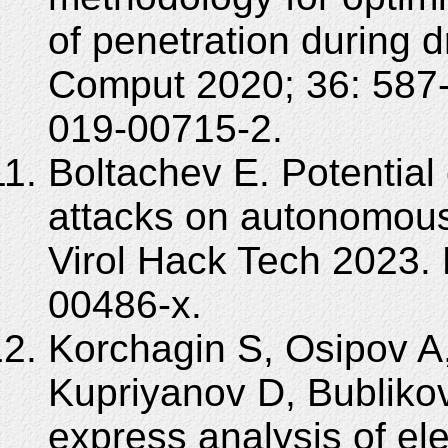
of penetration during d
Comput 2020; 36: 587
019-00715-2.
Boltachev E. Potential 
attacks on autonomous
Virol Hack Tech 2023.
00486-x.
Korchagin S, Osipov A
Kupriyanov D, Bublikov 
express analysis of ele