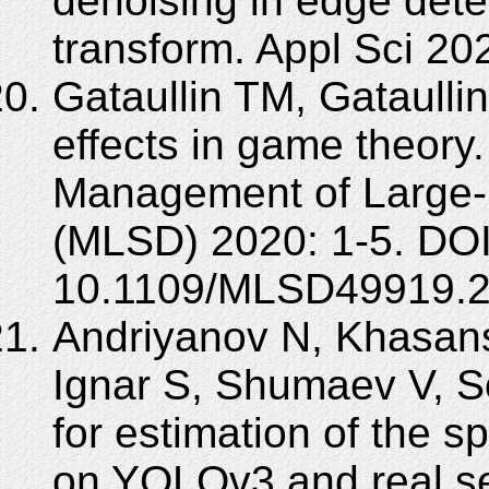
denoising in edge det
transform. Appl Sci 20
Gataullin TM, Gataulli
effects in game theory
Management of Large
(MLSD) 2020: 1-5. DOI
10.1109/MLSD49919.2
Andriyanov N, Khasansh
Ignar S, Shumaev V, So
for estimation of the s
on YOLOv3 and real s