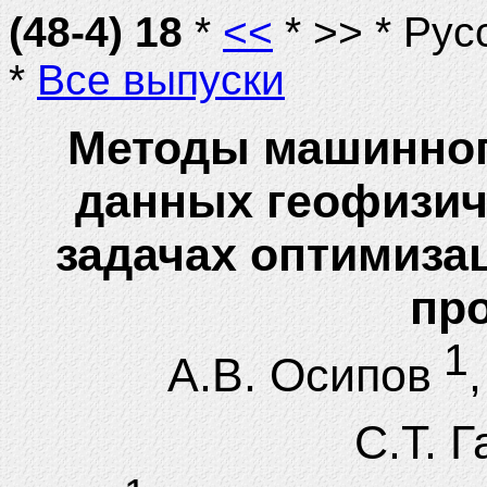
(48-4) 18
*
<<
* >> * Рус
*
Все выпуски
Методы машинног
данных геофизич
задачах оптимиза
пр
1
А.В. Осипов
С.Т. 