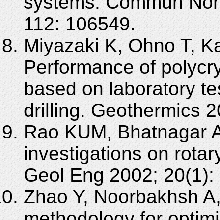
systems. Commun Nonl
112: 106549.
Miyazaki K, Ohno T, K
Performance of polycry
based on laboratory t
drilling. Geothermics 
Rao KUM, Bhatnagar A,
investigations on rotar
Geol Eng 2002; 20(1): 
Zhao Y, Noorbakhsh A, 
methodology for optimi