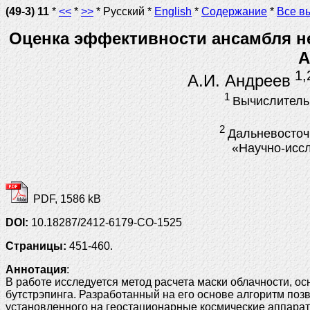
(49-3) 11
*
<<
*
>>
* Русский *
English
*
Содержание
*
Все в
Оценка эффективности ансамбля н
A
1,
А.И. Андреев
1
Вычислитель
2
Дальневосточ
«Научно-иссл
PDF, 1586 kB
DOI:
10.18287/2412-6179-CO-1525
Страницы:
451-460.
Аннотация
:
В работе исследуется метод расчета маски облачности, 
бутстрэпинга. Разработанный на его основе алгоритм поз
установленного на геостационарные космические аппараты