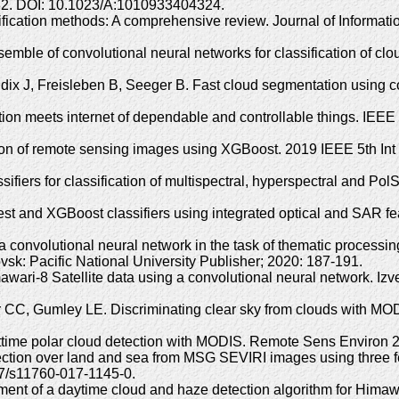
-32. DOI: 10.1023/A:1010933404324.
fication methods: A comprehensive review. Journal of Informati
le of convolutional neural networks for classification of clou
dix J, Freisleben B, Seeger B. Fast cloud segmentation using 
tion meets internet of dependable and controllable things. IEEE
ion of remote sensing images using XGBoost. 2019 IEEE 5th Int
ifiers for classification of multispectral, hyperspectral and 
t and XGBoost classifiers using integrated optical and SAR f
onvolutional neural network in the task of thematic processing o
vsk: Pacific National University Publisher; 2020: 187-191.
wari-8 Satellite data using a convolutional neural network. Iz
r CC, Gumley LE. Discriminating clear sky from clouds with M
ime polar cloud detection with MODIS. Remote Sens Environ 20
tion over land and sea from MSG SEVIRI images using three feat
07/s11760-017-1145-0.
nt of a daytime cloud and haze detection algorithm for Himawa