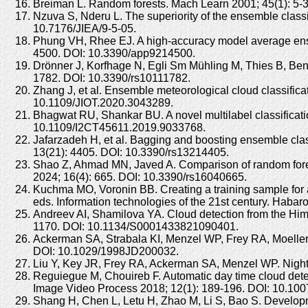
Breiman L. Random forests. Mach Learn 2001; 45(1): 5
Nzuva S, Nderu L. The superiority of the ensemble classi
10.7176/JIEA/9-5-05.
Phung VH, Rhee EJ. A high-accuracy model average ensemb
4500. DOI: 10.3390/app9214500.
Drönner J, Korfhage N, Egli Sm Mühling M, Thies B, Ben
1782. DOI: 10.3390/rs10111782.
Zhang J, et al. Ensemble meteorological cloud classifica
10.1109/JIOT.2020.3043289.
Bhagwat RU, Shankar BU. A novel multilabel classificat
10.1109/I2CT45611.2019.9033768.
Jafarzadeh H, et al. Bagging and boosting ensemble class
13(21): 4405. DOI: 10.3390/rs13214405.
Shao Z, Ahmad MN, Javed A. Comparison of random fores
2024; 16(4): 665. DOI: 10.3390/rs16040665.
Kuchma MO, Voronin BB. Creating a training sample for a c
eds. Information technologies of the 21st century. Habaro
Andreev AI, Shamilova YA. Cloud detection from the Hima
1170. DOI: 10.1134/S0001433821090401.
Ackerman SA, Strabala KI, Menzel WP, Frey RA, Moelle
DOI: 10.1029/1998JD200032.
Liu Y, Key JR, Frey RA, Ackerman SA, Menzel WP. Nightt
Reguiegue M, Chouireb F. Automatic day time cloud detec
Image Video Process 2018; 12(1): 189-196. DOI: 10.10
Shang H, Chen L, Letu H, Zhao M, Li S, Bao S. Developme