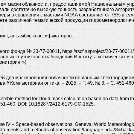
нием маски облачности, предоставляемой Национальным у
али достаточно высокую точность разработанного алгоритм
меры в сравнении с масками NOAA составляет от 75% в сум
ета различной тематической продукции гидрометеорологиче
эпинг, ансамбль классификаторов.
го фонда № 23-77-00011, https://rscf.ru/project/23-77-0001
данных спутниковых наблюдений Института космических ис
ниторинг»).
 для маскирования облачности по данным спектрорадиомет
 // Компьютерная оптика. – 2025. – Т. 49, № 3. – С. 451-46
ble method for cloud mask calculation based on data from the 
: 451-460. DOI: 10.18287/2412-6179-CO-1525.
ume IV – Space-based observations. Geneva: World Meteorologic
o-instruments-and-methods-of-observation?language_id=28&back