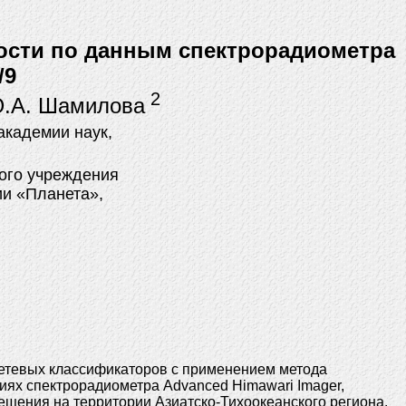
ости по данным спектрорадиометра
/9
2
Ю.А. Шамилова
академии наук,
ого учреждения
ии «Планета»,
сетевых классификаторов с применением метода
иях спектрорадиометра Advanced Himawari Imager,
ещения на территории Азиатско-Тихоокеанского региона.