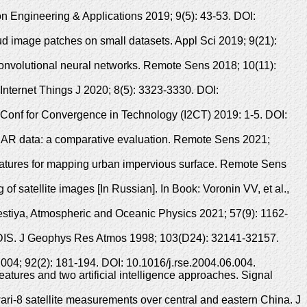
on Engineering & Applications 2019; 9(5): 43-53. DOI:
d image patches on small datasets. Appl Sci 2019; 9(21):
convolutional neural networks. Remote Sens 2018; 10(11):
 Internet Things J 2020; 8(5): 3323-3330. DOI:
 Conf for Convergence in Technology (I2CT) 2019: 1-5. DOI:
PolSAR data: a comparative evaluation. Remote Sens 2021;
eatures for mapping urban impervious surface. Remote Sens
f satellite images [In Russian]. In Book: Voronin VV, et al.,
vestiya, Atmospheric and Oceanic Physics 2021; 57(9): 1162-
ODIS. J Geophys Res Atmos 1998; 103(D24): 32141-32157.
04; 92(2): 181-194. DOI: 10.1016/j.rse.2004.06.004.
ures and two artificial intelligence approaches. Signal
ri-8 satellite measurements over central and eastern China. J