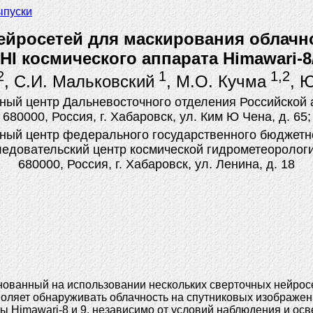
ыпуски
ейросетей для маскирования облачн
HI космического аппарата Himawari-8
2
1
1,2
, С.И. Мальковский
, М.О. Кучма
, 
ный центр Дальневосточного отделения Российской 
680000, Россия, г. Хабаровск, ул. Ким Ю Чена, д. 65;
ный центр федерального государственного бюджетн
едовательский центр космической гидрометеоролог
680000, Россия, г. Хабаровск, ул. Ленина, д. 18
основанный на использовании нескольких сверточных нейро
воляет обнаруживать облачность на спутниковых изображен
 Himawari-8 и 9, независимо от условий наблюдения и осв