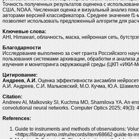
Точность полученных результатов оценена с использова
США, NOAA. Численная оценка и визуальный анализ показ
авторами версией классификатора. Среднее значение f1-
позволяет использовать предложенный алгоритм для расч
Ключевые слова:
AHI, Himawari, облачность, маска, нейронная сеть, бутстр
Благодарности
Исследование выполнено за счет гранта Российского научно
пользования системами архивации, обработки и анализа 
изучения и мониторинга окружающей среды (ЦКП «ИКИ-Мо
Цитирование:
Андреев, А.И.
Оценка эффективности ансамбля нейросетей
А.И. Андреев, С.И. Мальковский, М.О. Кучма, Ю.А. Шамилова
Citation:
Andreev AI, Malkovsky SI, Kuchma MO, Shamilova YA. An ensem
convolutional neural networks. Computer Optics 2025; 49(3)
References:
Guide to instruments and methods of observations: Vol
<https://library.wmo.int/ru/records/item/68662-guide-t