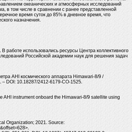
правлением океанических и атмосферных исследований
а, в том числе в сравнении с ранее представленной
еречное время суток до 85% в дневное время, что
ского назначения.
1/. В работе использовались ресурсы Центра коллективного
следований Российской академии наук для решения задач
ра AHI космического аппарата Himawari-8/9 /
0. – DOI: 10.18287/2412-6179-CO-1525.
AHI instrument onboard the Himawari-8/9 satellite using
al Organization; 2021. Source:
=&offset=628>.