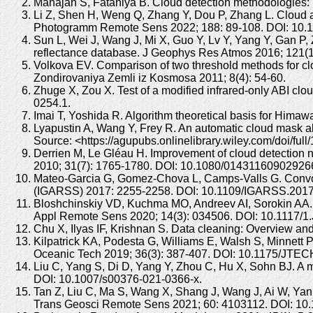
Mahajan S, Fataniya B. Cloud detection methodologies: 
Li Z, Shen H, Weng Q, Zhang Y, Dou P, Zhang L. Cloud an
Photogramm Remote Sens 2022; 188: 89-108. DOI: 10.101
Sun L, Wei J, Wang J, Mi X, Guo Y, Lv Y, Yang Y, Gan P,
reflectance database. J Geophys Res Atmos 2016; 121(
Volkova EV. Comparison of two threshold methods for c
Zondirovaniya Zemli iz Kosmosa 2011; 8(4): 54-60.
Zhuge X, Zou X. Test of a modified infrared-only ABI cl
0254.1.
Imai T, Yoshida R. Algorithm theoretical basis for Himaw
Lyapustin A, Wang Y, Frey R. An automatic cloud mask
Source: <https://agupubs.onlinelibrary.wiley.com/doi/fu
Derrien M, Le Gléau H. Improvement of cloud detection n
2010; 31(7): 1765-1780. DOI: 10.1080/01431160902926
Mateo-Garcia G, Gomez-Chova L, Camps-Valls G. Convol
(IGARSS) 2017: 2255-2258. DOI: 10.1109/IGARSS.201
Bloshchinskiy VD, Kuchma MO, Andreev AI, Sorokin AA. Sn
Appl Remote Sens 2020; 14(3): 034506. DOI: 10.1117/1
Chu X, Ilyas IF, Krishnan S. Data cleaning: Overview 
Kilpatrick KA, Podesta G, Williams E, Walsh S, Minnett 
Oceanic Tech 2019; 36(3): 387-407. DOI: 10.1175/JTEC
Liu C, Yang S, Di D, Yang Y, Zhou C, Hu X, Sohn BJ. A m
DOI: 10.1007/s00376-021-0366-x.
Tan Z, Liu C, Ma S, Wang X, Shang J, Wang J, Ai W, Yan
Trans Geosci Remote Sens 2021; 60: 4103112. DOI: 1