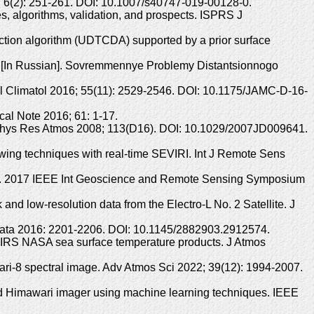
; 6(2): 251-261. DOI: 10.1007/s40747-019-00128-0.
s, algorithms, validation, and prospects. ISPRS J
ection algorithm (UDTCDA) supported by a prior surface
a [In Russian]. Sovremmennye Problemy Distantsionnogo
rol Climatol 2016; 55(11): 2529-2546. DOI: 10.1175/JAMC-D-16-
cal Note 2016; 61: 1-17.
ophys Res Atmos 2008; 113(D16). DOI: 10.1029/2007JD009641.
owing techniques with real-time SEVIRI. Int J Remote Sens
ng. 2017 IEEE Int Geoscience and Remote Sensing Symposium
d low-resolution data from the Electro-L No. 2 Satellite. J
 Data 2016: 2201-2206. DOI: 10.1145/2882903.2912574.
 VIIRS NASA sea surface temperature products. J Atmos
ari-8 spectral image. Adv Atmos Sci 2022; 39(12): 1994-2007.
ed Himawari imager using machine learning techniques. IEEE