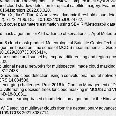
Variants and development – A review. Complex Intell Syst 2020
d cloud shadow detection for optical satellite imagery: Feature
6/j.isprsjprs.2022.03.020.
 Zhou X, Jia C, Tian X. A universal dynamic threshold cloud det
12): 7172-7196. DOI: 10.1002/2015JD024722.
loud cover parameters estimation using SEVIRI/Meteosat-9 dat
oud mask algorithm for AHI radiance observations. J Appl Meteo
ari-8 cloud mask product. Meteorological Satellite Center Techni
 algorithm based on time series of MODIS measurements. J Ge
ll/10.1029/2007JD009641>.
ear sunrise and sunset by temporal-differencing and region-gr
632.
utional neural networks for multispectral image cloud maski
7.8127438.
ow and cloud detection using a convolutional neural network an
.JRS.14.034506.
and emerging challenges. Proc 2016 Int Conf on Management of
PJ. Alternating decision trees for cloud masking in MODIS and
H-D-18-0103.1.
achine learning-based cloud detection algorithm for the Himaw
 W. Detecting multilayer clouds from the geostationary advanc
0.1109/TGRS.2021.3087714.