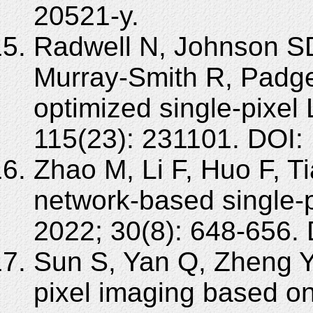
20521-y.
Radwell N, Johnson S
Murray-Smith R, Padge
optimized single-pixel
115(23): 231101. DOI:
Zhao M, Li F, Huo F, T
network-based single-p
2022; 30(8): 648-656. 
Sun S, Yan Q, Zheng Y,
pixel imaging based on