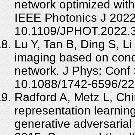
network optimized with 
IEEE Photonics J 2022
10.1109/JPHOT.2022.
Lu Y, Tan B, Ding S, L
imaging based on condi
network. J Phys: Conf
10.1088/1742-6596/22
Radford A, Metz L, Ch
representation learnin
generative adversarial 