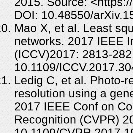
2015. Source: <https:/
DOI: 10.48550/arXiv.1
Mao X, et al. Least sq
networks. 2017 IEEE I
(ICCV)2017: 2813-282
10.1109/ICCV.2017.30
Ledig C, et al. Photo-r
resolution using a gen
2017 IEEE Conf on Com
Recognition (CVPR) 20
10.1109/CVPR.2017.1