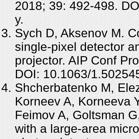
2018; 39: 492-498. DO
y.
Sych D, Aksenov M. Co
single-pixel detector 
projector. AIP Conf Pr
DOI: 10.1063/1.50254
Shcherbatenko M, Ele
Korneev A, Korneeva 
Feimov A, Goltsman G,
with a large-area micr