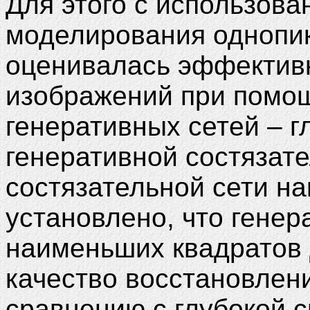
Для этого с использов
моделирования однопи
оценивалась эффектив
изображений при помощ
генеративных сетей – г
генеративной состязате
состязательной сети н
установлено, что генер
наименьших квадратов
качество восстановлен
сравнению с глубокой 