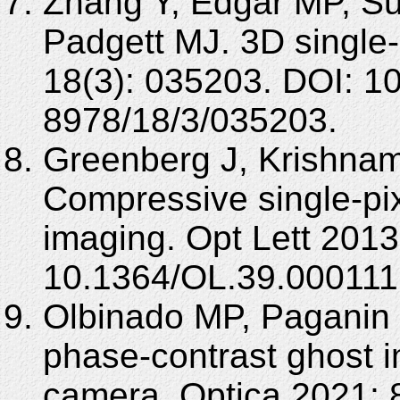
Zhang Y, Edgar MP, Su
Padgett MJ. 3D single-
18(3): 035203. DOI: 1
8978/18/3/035203.
Greenberg J, Krishnam
Compressive single-pix
imaging. Opt Lett 2013
10.1364/OL.39.000111
Olbinado MP, Paganin 
phase-contrast ghost i
camera. Optica 2021; 