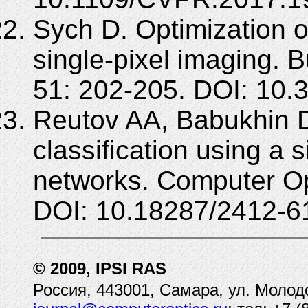
Sych D. Optimization 
single-pixel imaging. 
51: 202-205. DOI: 10
Reutov AA, Babukhin D
classification using a 
networks. Computer Op
DOI: 10.18287/2412-6
© 2009, IPSI RAS
Россия, 443001, Самара, ул. Молод