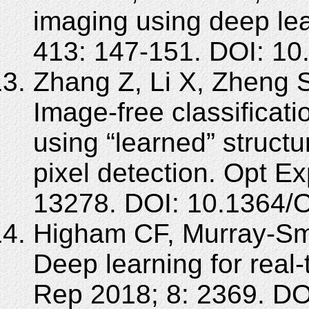
imaging using deep l
413: 147-151. DOI: 10
Zhang Z, Li X, Zheng 
Image-free classificati
using “learned” structu
pixel detection. Opt E
13278. DOI: 10.1364/
Higham CF, Murray-Smi
Deep learning for real-
Rep 2018; 8: 2369. DO