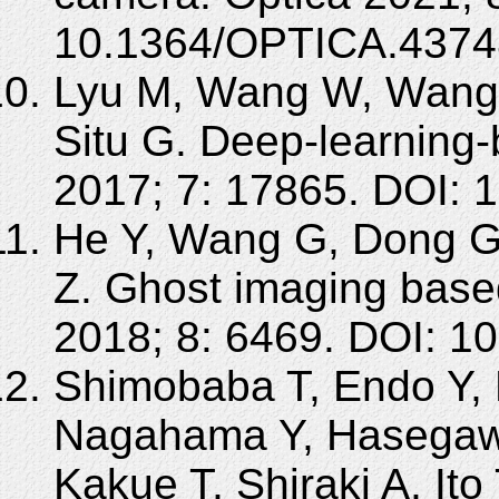
10.1364/OPTICA.4374
Lyu M, Wang W, Wang 
Situ G. Deep-learning
2017; 7: 17865. DOI: 
He Y, Wang G, Dong G
Z. Ghost imaging base
2018; 8: 6469. DOI: 1
Shimobaba T, Endo Y, N
Nagahama Y, Hasegaw
Kakue T, Shiraki A, Ito