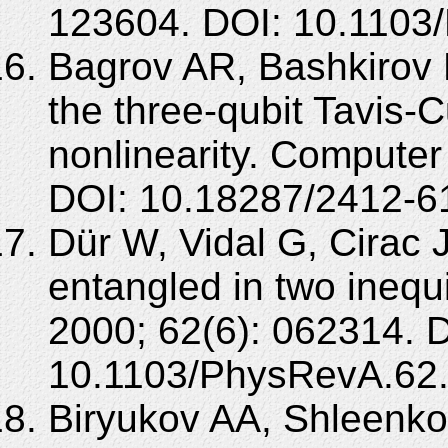
123604. DOI: 10.1103
Bagrov AR, Bashkirov 
the three-qubit Tavis
nonlinearity. Computer
DOI: 10.18287/2412-6
Dür W, Vidal G, Cirac 
entangled in two inequ
2000; 62(6): 062314. 
10.1103/PhysRevA.62
Biryukov AA, Shleenk