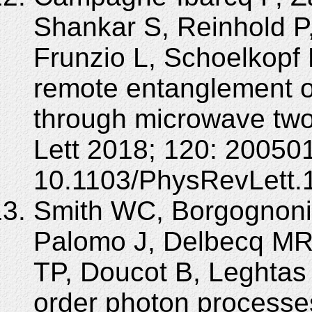
Shankar S, Reinhold P,
Frunzio L, Schoelkopf 
remote entanglement of
through microwave two
Lett 2018; 120: 200501
10.1103/PhysRevLett.
Smith WC, Borgognoni A
Palomo J, Delbecq MR
TP, Doucot B, Leghtas 
order photon processe