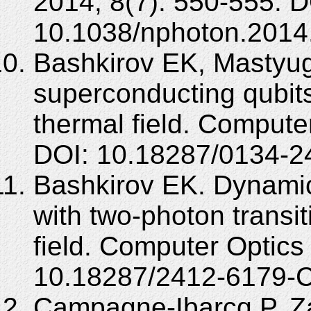
2014; 8(7): 550-555. D
10.1038/nphoton.2014
Bashkirov EK, Mastyug
superconducting qubits
thermal field. Compute
DOI: 10.18287/0134-2
Bashkirov EK. Dynamic
with two-photon transi
field. Computer Optics
10.18287/2412-6179-
Campagne-Ibarcq P, Zal