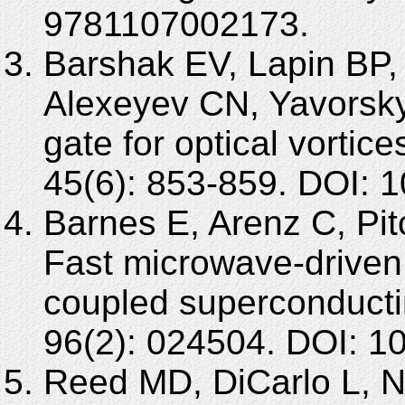
9781107002173.
Barshak EV, Lapin BP, 
Alexeyev CN, Yavorsk
gate for optical vorti
45(6): 853-859. DOI:
Barnes E, Arenz C, Pi
Fast microwave-driven 
coupled superconducti
96(2): 024504. DOI: 
Reed MD, DiCarlo L, N