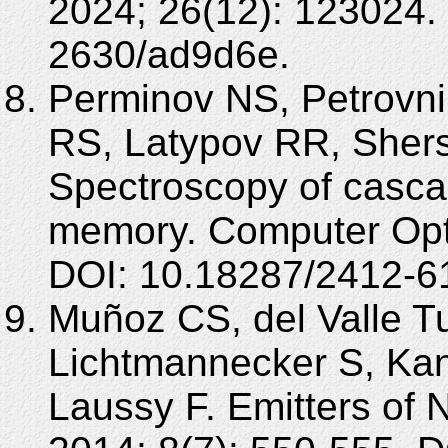
2024; 26(12): 123024.
2630/ad9d6e.
Perminov NS, Petrovnin
RS, Latypov RR, Sher
Spectroscopy of casca
memory. Computer Opti
DOI: 10.18287/2412-6
Muñoz CS, del Valle T
Lichtmannecker S, Kani
Laussy F. Emitters of 