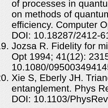
of processes in quan
on methods of quantum 
efficiency. Computer O
DOI: 10.18287/2412-6
Jozsa R. Fidelity for 
Opt 1994; 41(12): 231
10.1080/09500349414
Xie S, Eberly JH. Trian
entanglement. Phys Re
DOI: 10.1103/PhysRev