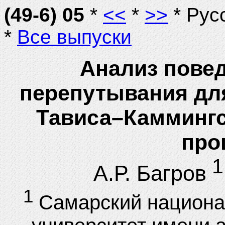
(49-6) 05
*
<<
*
>>
* Рус
*
Все выпуски
Анализ пове
перепутывания дл
Тависа–Камминг
про
1
А.Р. Багров
1
Самарский национа