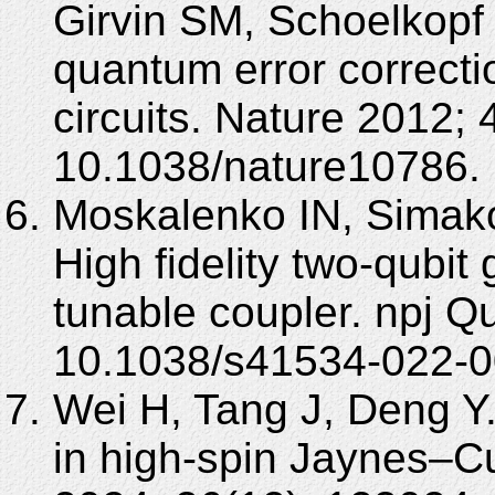
Girvin SM, Schoelkopf 
quantum error correcti
circuits. Nature 2012;
10.1038/nature10786.
Moskalenko IN, Simako
High fidelity two-qubit
tunable coupler. npj Q
10.1038/s41534-022-0
Wei H, Tang J, Deng Y
in high-spin Jaynes–