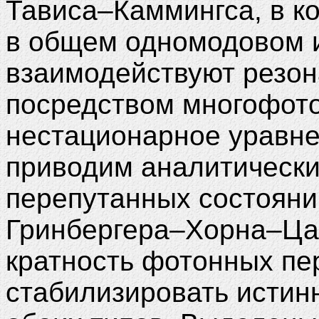
Тависа–Каммингса, в ко
в общем одномодовом 
взаимодействуют резон
посредством многофот
нестационарное уравн
приводим аналитически
перепутанных состояни
Гринбергера–Хорна–Цай
кратность фотонных пе
стабилизировать истин