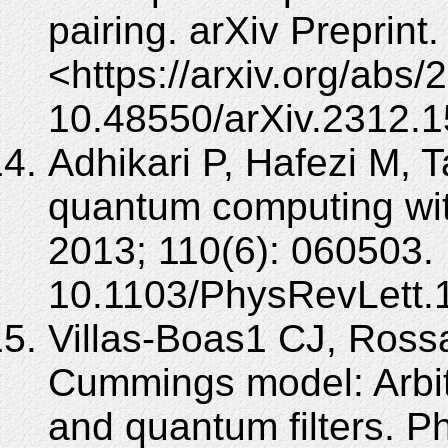
pairing. arXiv Preprint
<https://arxiv.org/abs
10.48550/arXiv.2312.1
Adhikari P, Hafezi M, T
quantum computing wit
2013; 110(6): 060503.
10.1103/PhysRevLett.
Villas-Boas1 CJ, Ross
Cummings model: Arbitr
and quantum filters. P