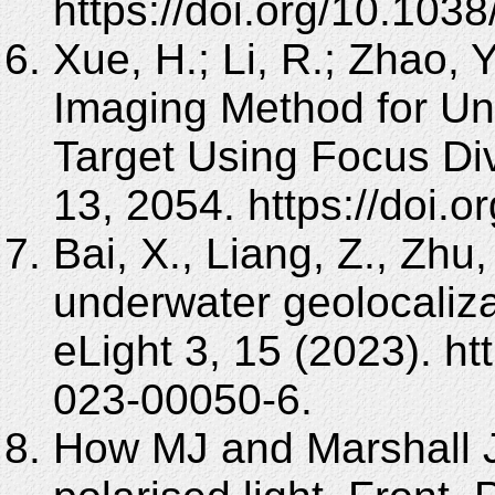
https://doi.org/10.10
Xue, H.; Li, R.; Zhao, Y
Imaging Method for Und
Target Using Focus Div
13, 2054. https://doi.
Bai, X., Liang, Z., Zhu,
underwater geolocaliza
eLight 3, 15 (2023). ht
023-00050-6.
How MJ and Marshall J 