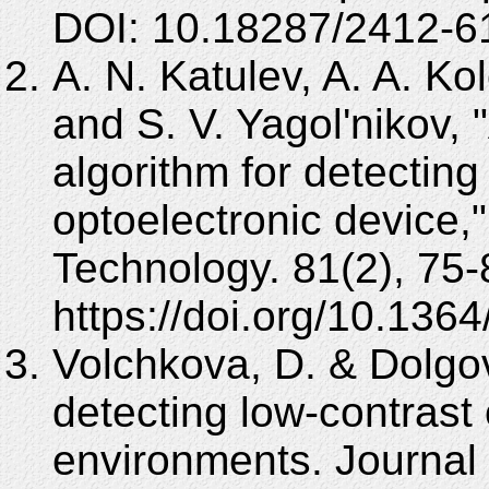
DOI: 10.18287/2412-6
A. N. Katulev, A. A. Ko
and S. V. Yagol'nikov,
algorithm for detecting
optoelectronic device,"
Technology. 81(2), 75-
https://doi.org/10.136
Volchkova, D. & Dolgov
detecting low-contrast o
environments. Journal 