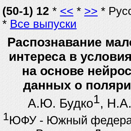
(50-1) 12
*
<<
*
>>
* Рус
*
Все выпуски
Распознавание мал
интереса в услови
на основе нейро
данных о поляри
1
А.Ю. Будко
, Н.А
1
ЮФУ - Южный федерал