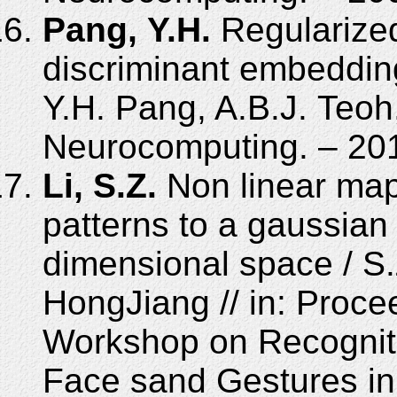
Pang, Y.H.
Regularized
discriminant embedding
Y.H. Pang, A.B.J. Teoh,
Neurocomputing. – 2012
Li, S.Z.
Non linear map
patterns to a gaussian 
dimensional space / S.
HongJiang // in: Proc
Workshop on Recogniti
Face sand Gestures in