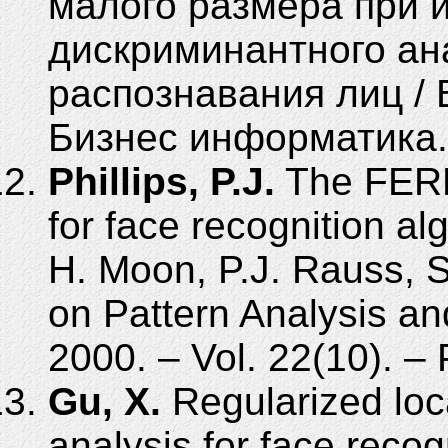
малого размера при 
дискриминантного ан
распознавания лиц / В
Бизнес информатика. 
Phillips, P.J.
The FERE
for face recognition alg
H. Moon, P.J. Rauss, S
on Pattern Analysis an
2000. – Vol. 22(10). –
Gu, X.
Regularized loca
analysis for face recog