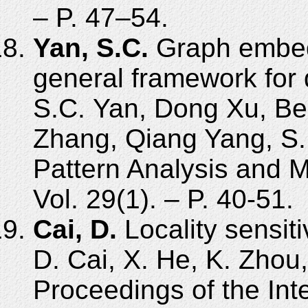
– P. 47–54.
Yan, S.C.
Graph embed
general framework for 
S.C. Yan, Dong Xu, B
Zhang, Qiang Yang, S. 
Pattern Analysis and M
Vol. 29(1). – P. 40-51.
Cai, D.
Locality sensiti
D. Cai, X. He, K. Zhou,
Proceedings of the Int