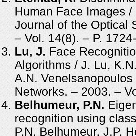
Human Face Images / K
Journal of the Optical 
– Vol. 14(8). – P. 1724
Lu, J.
Face Recogniti
Algorithms / J. Lu, K.N.
A.N. Venelsanopoulos 
Networks. – 2003. – Vo
Belhumeur, P.N.
Eigen
recognition using class 
P.N. Belhumeur, J.P. H