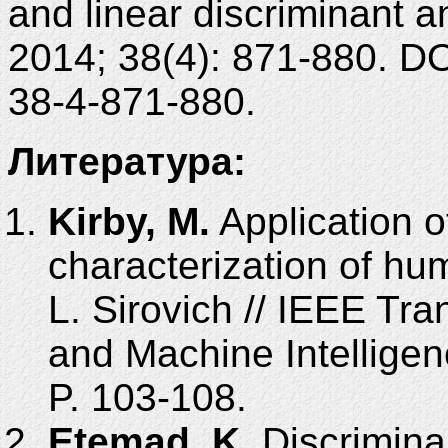
and linear discriminant 
2014; 38(4): 871-880. D
38-4-871-880.
Литература:
Kirby
, M.
Application o
characterization of hum
L. Sirovich // IEEE Tra
and Machine Intelligenc
P. 103-108.
Etemad, K.
Discriminan