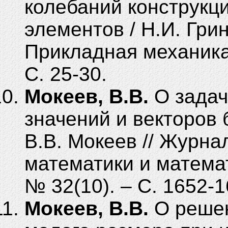
колебаний конструкц
элементов / Н.И. Грин
Прикладная механика. 
С. 25-30.
Мокеев, В.В.
О задач
значений и векторов
В.В. Мокеев // Журн
математики и математ
№ 32(10). – C. 1652-1
Мокеев, В.В.
О решен