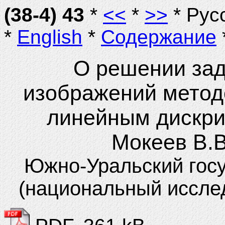
(38-4) 43
*
<<
*
>>
* Рус
*
English
*
Содержание
О решении зад
изображений метод
линейным дискр
Мокеев В.В
Южно-Уральский госу
(национальный иссле