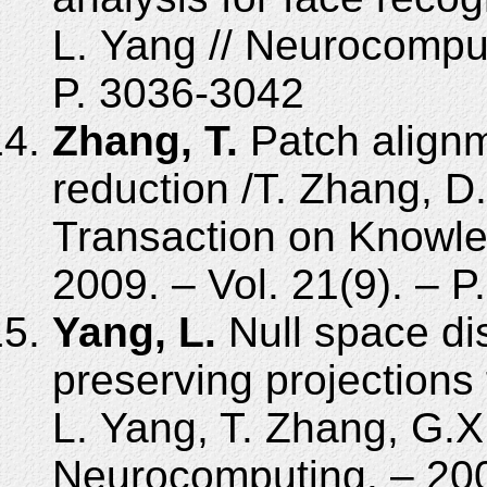
L. Yang // Neurocomput
P. 3036-3042
Zhang, T.
Patch alignm
reduction /T. Zhang, D. 
Transaction on Knowle
2009. – Vol. 21(9). – 
Yang, L.
Null space dis
preserving projections 
L. Yang, T. Zhang, G.X. 
Neurocomputing. – 2008