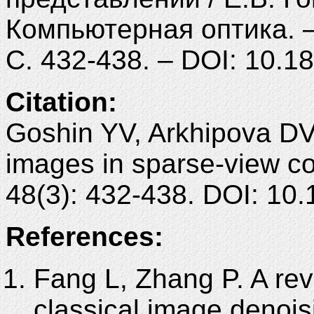
Компьютерная оптика. – 
С. 432-438. – DOI: 10.
Citation:
Goshin YV, Arkhipova DV.
images in sparse-view c
48(3): 432-438. DOI: 1
References:
Fang L, Zhang P. A rev
classical image denoisi