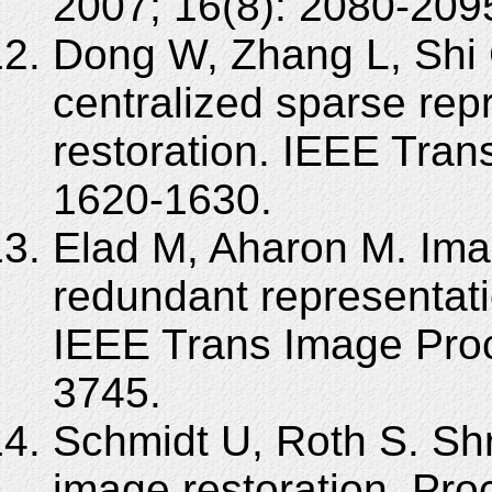
2007; 16(8): 2080-209
Dong W, Zhang L, Shi G
centralized sparse rep
restoration. IEEE Tran
1620-1630.
Elad M, Aharon M. Ima
redundant representati
IEEE Trans Image Proc
3745.
Schmidt U, Roth S. Shri
image restoration. Pr