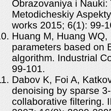
Obrazovaniya i Nauki: 
Metodicheskiy Aspekty”.
works 2015; 6(1): 99-1
Huang M, Huang WQ, L
parameters based on 
algorithm. Industrial 
99-101.
Dabov K, Foi A, Katkov
denoising by sparse 3
collaborative filterin