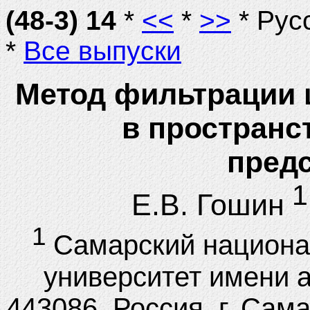
(48-3) 14
*
<<
*
>>
* Рус
*
Все выпуски
Метод фильтрации 
в пространс
пред
1
Е.В. Гошин
1
Самарский национа
университет имени 
443086, Россия, г. Сам