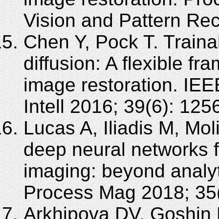
Vision and Pattern Re
Chen Y, Pock T. Traina
diffusion: A flexible fr
image restoration. IE
Intell 2016; 39(6): 125
Lucas A, Iliadis M, Mo
deep neural networks f
imaging: beyond analy
Process Mag 2018; 35(
Arkhipova DV, Goshin 