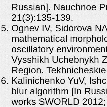
Russian]. Nauchnoe Pr
21(3):135-139.
Ognev IV, Sidorova NA
mathematical morpholo
oscillatory environment
Vysshikh Uchebnykh Z
Region. Tekhnicheskie
Kalinichenko YuV, Ish
blur algorithm [In Russi
works SWORLD 2012; 