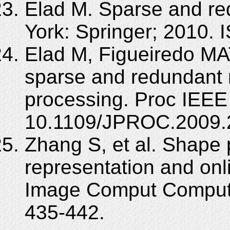
Elad M. Sparse and re
York: Springer; 2010.
Elad M, Figueiredo MAT
sparse and redundant 
processing. Proc IEEE
10.1109/JPROC.2009.
Zhang S, et al. Shape 
representation and onl
Image Comput Comput A
435-442.