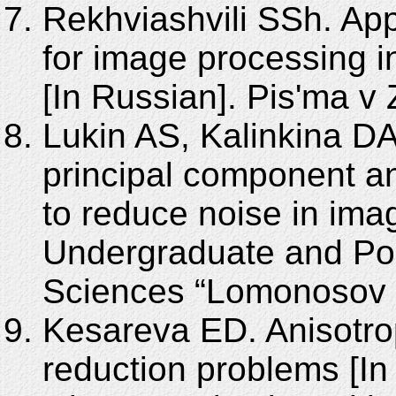
Rekhviashvili SSh. App
for image processing i
[In Russian]. Pis'ma v
Lukin AS, Kalinkina DA
principal component an
to reduce noise in imag
Undergraduate and Pos
Sciences “Lomonosov 
Kesareva ED. Anisotrop
reduction problems [In