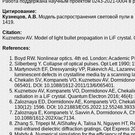
Работа поддержана научным проектом 0243-2021-0004 в р
Цитирование:
Кузнецов, А.В.
Модель распространения световой пули в кри
1419.
Citation:
Kuznetsov AV. Model of light bullet propagation in LiF cryst
References:
Boyd RW. Nonlinear optics. 4th ed. London: Academic P
Silberberg Y. Collapse of optical pulses. Opt Lett 1990
Martynovich EF, Dresvyansky VP, Rakevich AL, Lazarev
luminescent defects in crystalline media by a scanning 
Chekalin SV, Kompanets VO, Kuznetsov AV, Dormidonov AE,
065401. DOI: 10.1088/1612-2011/13/6/065401.
Kuznetsov AV, Kompanets VO, Dormidonov AE, Chekalin S
radiation in a LiF crystal. Quantum Electron 2016; 46(4
Zaloznaya ED, Dormidonov AE, Kompanets VO, Chekalin SV
130(12): 1596. DOI: 10.21883/EOS.2022.12.55248.3933
Zaloznaya E, Kompanets V, Savvin A, Dormidonov A, Chek
10.1088/1612-202X/ac7134.
Zhang S, Tripepi M, AlShafey A, Talisa N, Nguyen HT,
mid-infrared dielectric diffraction gratings. Opt Expres
Mahdy A. Numerical simulation for the efficiency of the 