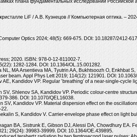
амках плана фундаментальных исследований Российской ак
сталле LiF / А.В. Кузнецов // Компьютерная оптика. – 2024.
al. Computer Optics 2024; 48(5): 669-675. DOI: 10.18287/2412-6
ress; 2020. ISBN: 978-0-12-811002-7.
; 15(22): 1282-1284. DOI: 10.1364/OL.15.001282.
a NL, MA Arsentieva MA, Tyutrin AA, Bukhtsoozh O, Enkhbat S,
laser beam. Appl Phys Lett 2019; 114(12): 121901. DOI: 10.106
 Kandidov VP. Regular ’breathing’ of a near-single-cycle light 
V, Shlenov SA, Kandidov VP. Periodic colour-centre structure 
): 379-386. DOI: 10.1070/QEL16038.
, Kandidov VP. Material dispersion effect on the oscillations
-22.
alin S, Kandidov V. Carrier-envelope phase effect on light bul
 Reagan BA, Sistrunk E, Gibson DJ, Alessi DA, Chowdhury EA.
s 2021; 29(24): 39983-39999. DOI: 10.1364/OE.439895.
produced terahertz radiation by two femtosecond laser pulses: A