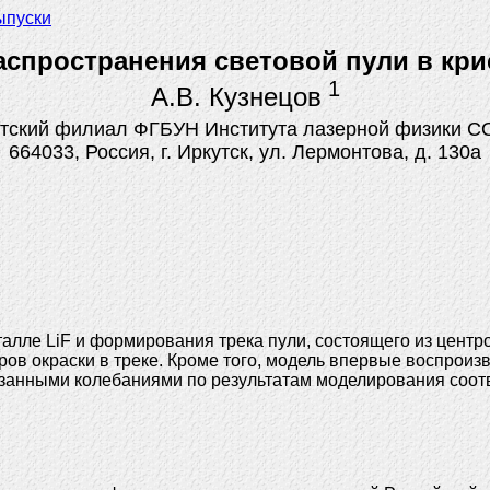
ыпуски
спространения световой пули в кри
1
А.В. Кузнецов
тский филиал ФГБУН Института лазерной физики С
664033, Россия, г. Иркутск, ул. Лермонтова, д. 130а
талле LiF и формирования трека пули, состоящего из цент
ов окраски в треке. Кроме того, модель впервые воспрои
азанными колебаниями по результатам моделирования соот