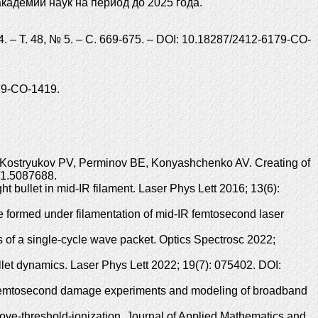
адемии наук на период до 2025 года.
 – Т. 48, № 5. – С. 669-675. – DOI: 10.18287/2412-6179-CO-
179-CO-1419.
 Kostryukov PV, Perminov BE, Konyashchenko AV. Creating of
3/1.5087688.
bullet in mid-IR filament. Laser Phys Lett 2016; 13(6):
formed under filamentation of mid-IR femtosecond laser
 of a single-cycle wave packet. Optics Spectrosc 2022;
let dynamics. Laser Phys Lett 2022; 19(7): 075402. DOI:
 Femtosecond damage experiments and modeling of broadband
bove-threshold-ionization. Journal of Applied Mathematics and