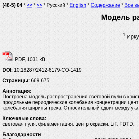
(48-5) 04
*
<<
*
>>
* Русский *
English
*
Содержание
*
Все в
Модель ра
1
Ирку
PDF, 1031 kB
DOI:
10.18287/2412-6179-CO-1419
Страницы:
669-675.
Аннотация
:
Построена модель распространения световой пули в крис
продольные периодические колебания концентрации центр
колебания ширины трека. Относительный сдвиг между ук
Ключевые слова:
световая пуля, филаментация, центр окраски, LiF, FDTD.
Благодарности