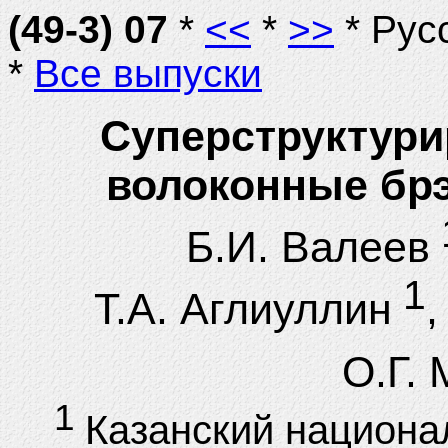
(49-3) 07
*
<<
*
>>
* Рус
*
Все выпуски
Суперструктур
волоконные брэ
Б.И. Валеев
1
Т.А. Аглиуллин
,
О.Г.
1
Казанский национа