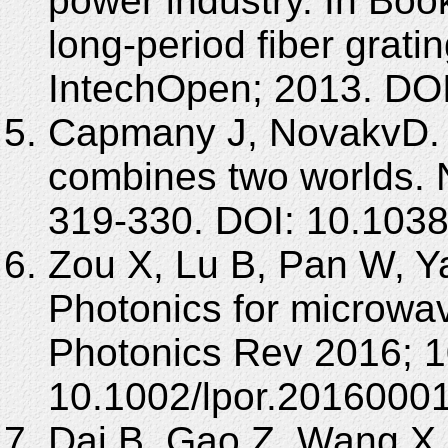
power industry. In Book
long-period fiber grat
IntechOpen; 2013. DOI
Capmany J, NovakvD. 
combines two worlds. N
319-330. DOI: 10.1038
Zou X, Lu B, Pan W, Ya
Photonics for microw
Photonics Rev 2016; 1
10.1002/lpor.20160001
Dai B, Gao Z, Wang X