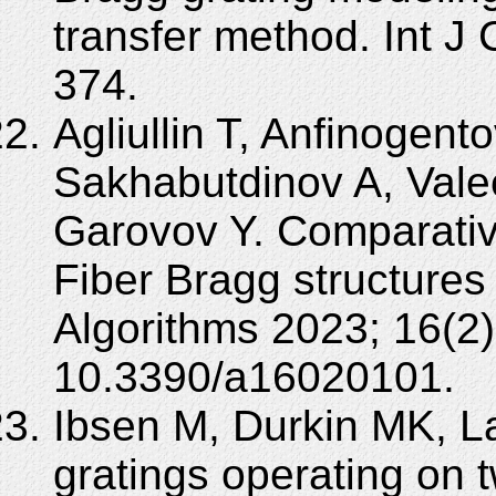
transfer method. Int J
374.
Agliullin T, Anfinogent
Sakhabutdinov A, Vale
Garovov Y. Comparative
Fiber Bragg structure
Algorithms 2023; 16(2)
10.3390/a16020101.
Ibsen M, Durkin MK, La
gratings operating on 