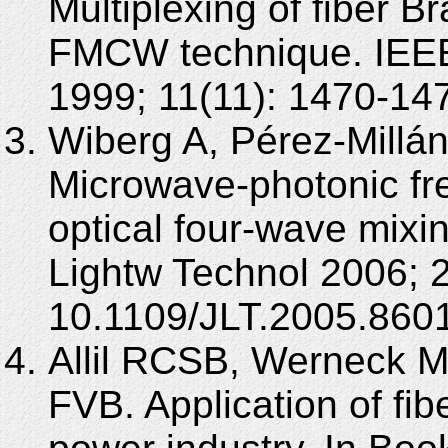
Multiplexing of fiber B
FMCW technique. IEEE
1999; 11(11): 1470-14
Wiberg A, Pérez-Millá
Microwave-photonic freq
optical four-wave mixin
Lightw Technol 2006; 2
10.1109/JLT.2005.860
Allil RCSB, Werneck 
FVB. Application of fib