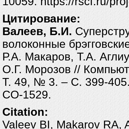
10059. https://rscf.ru/pr
Цитирование:
Валеев, Б.И.
Суперстру
волоконные брэгговские
Р.А. Макаров, Т.А. Агл
О.Г. Морозов // Компьют
Т. 49, № 3. – С. 399-40
CO-1529.
Citation:
Valeev BI, Makarov RA, A