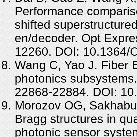
Performance compariso
shifted superstructure
en/decoder. Opt Expre
12260. DOI: 10.1364/
Wang C, Yao J. Fiber 
photonics subsystems.
22868-22884. DOI: 10
Morozov OG, Sakhabut
Bragg structures in qu
photonic sensor syste