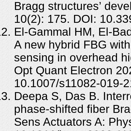
Bragg structures’ dev
10(2): 175. DOI: 10.3
El-Gammal HM, El-Ba
A new hybrid FBG with 
sensing in overhead hi
Opt Quant Electron 202
10.1007/s11082-019-2
Deepa S, Das B. Interr
phase-shifted fiber Bra
Sens Actuators A: Phy