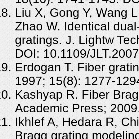
Liu X, Gong Y, Wang L
Zhao W. Identical dua
gratings. J. Lightw Te
DOI: 10.1109/JLT.200
Erdogan T. Fiber grati
1997; 15(8): 1277-129
Kashyap R. Fiber Bragg
Academic Press; 2009
Ikhlef A, Hedara R, Ch
Bragg grating modeling