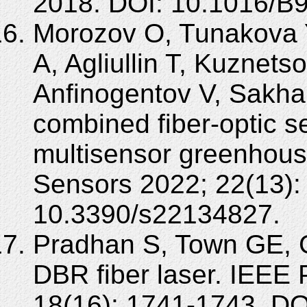
2018. DOI: 10.1016/B
Morozov O, Tunakova 
A, Agliullin T, Kuznets
Anfinogentov V, Sakha
combined fiber-optic s
multisensor greenhous
Sensors 2022; 22(13):
10.3390/s22134827.
Pradhan S, Town GE, 
DBR fiber laser. IEEE 
18(16): 1741-1743. DO