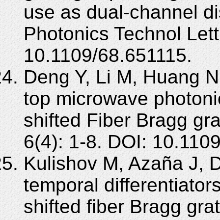
use as dual-channel d
Photonics Technol Lett
10.1109/68.651115.
Deng Y, Li M, Huang N,
top microwave photonic 
shifted Fiber Bragg gr
6(4): 1-8. DOI: 10.11
Kulishov M, Azaña J, De
temporal differentiato
shifted fiber Bragg gr