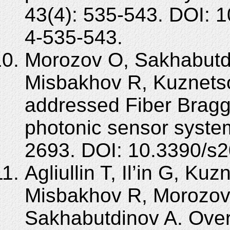
43(4): 535-543. DOI: 
4-535-543.
Morozov O, Sakhabutdi
Misbakhov R, Kuznetsov 
addressed Fiber Bragg
photonic sensor syste
2693. DOI: 10.3390/s
Agliullin T, Il’in G, K
Misbakhov R, Morozov 
Sakhabutdinov A. Over