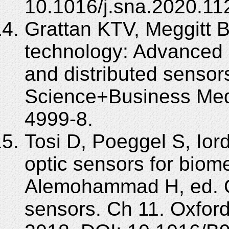
10.1016/j.sna.2020.11
Grattan KTV, Meggitt B
technology: Advanced 
and distributed sensor
Science+Business Med
4999-8.
Tosi D, Poeggel S, Ior
optic sensors for biome
Alemohammad H, ed. Op
sensors. Ch 11. Oxfor