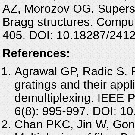
AZ, Morozov OG. Superst
Bragg structures. Comput
405. DOI: 10.18287/241
References:
Agrawal GP, Radic S. P
gratings and their appl
demultiplexing. IEEE P
6(8): 995-997. DOI: 1
Chan PKC, Jin W, Go