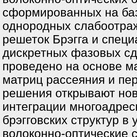
сформированных на баз
однородных слабоотра
решеток Брэгга и спец
дискретных фазовых сд
проведено на основе м
матриц рассеяния и пе
решения открывают нов
интеграции многоадрес
брэгговских структур в
волоконно-оптические 