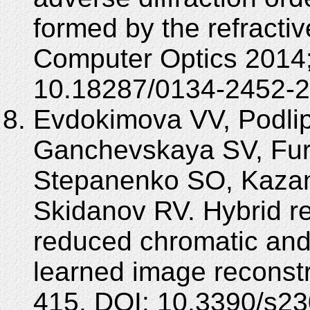
formed by the refractiv
Computer Optics 2014;
10.18287/0134-2452-2
Evdokimova VV, Podlip
Ganchevskaya SV, Furs
Stepanenko SO, Kazan
Skidanov RV. Hybrid ref
reduced chromatic and
learned image reconstr
415. DOI: 10.3390/s2