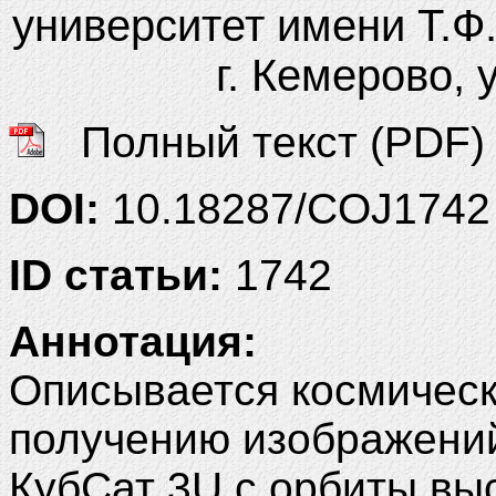
университет имени Т.Ф.
г. Кемерово, 
Полный текст (PDF)
DOI:
10.18287/COJ1742
ID статьи:
1742
Аннотация:
Описывается космическ
получению изображений
КубСат 3U с орбиты вы