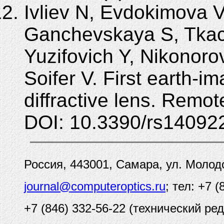
Ivliev N, Evdokimova V
Ganchevskaya S, Tkac
Yuzifovich Y, Nikonoro
Soifer V. First earth-
diffractive lens. Remo
DOI: 10.3390/rs14092
Россия, 443001, Самара, ул. Молод
journal@computeroptics.ru
; тел: +7 
+7 (846) 332-56-22 (технический ред