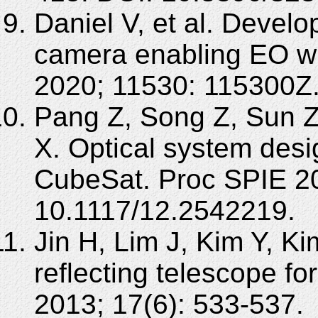
Daniel V, et al. Deve
camera enabling EO w
2020; 11530: 115300Z.
Pang Z, Song Z, Sun Z
X. Optical system des
CubeSat. Proc SPIE 2
10.1117/12.2542219.
Jin H, Lim J, Kim Y, Ki
reflecting telescope f
2013; 17(6): 533-537.