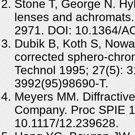
Stone T, George N. Hybr
lenses and achromats.
2971. DOI: 10.1364/A
Dubik B, Koth S, Nowak
corrected sphero-chrom
Technol 1995; 27(5): 
3992(95)98690-T.
Meyers MM. Diffractiv
Company. Proc SPIE 1
10.1117/12.239628.