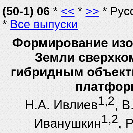
(50-1) 06
*
<<
*
>>
* Рус
*
Все выпуски
Формирование изо
Земли сверхко
гибридным объект
платфор
1,2
Н.А. Ивлиев
, 
1,2
Иванушкин
, 