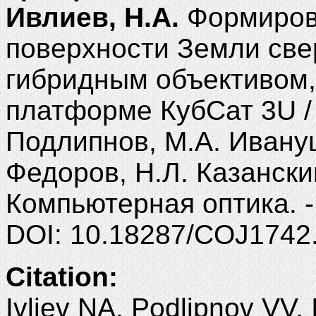
Ивлиев, Н.А.
Формиров
поверхности Земли све
гибридным объективом
платформе КубСат 3U / 
Подлипнов, М.А. Ивануш
Федоров, Н.Л. Казанский
Компьютерная оптика. - 2
DOI: 10.18287/COJ1742
Citation:
Ivliev NA, Podlipnov VV,