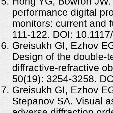
Hong YG, Bowron JW. N
performance digital pr
monitors: current and 
111-122. DOI: 10.1117
Greisukh GI, Ezhov EG
Design of the double-t
diffractive-refractive o
50(19): 3254-3258. DO
Greisukh GI, Ezhov EG
Stepanov SA. Visual as
adverse diffraction ord