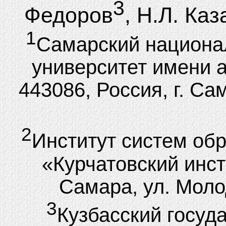
3
Федоров
, Н.Л. Ка
1
Самарский национа
университет имени 
443086, Россия, г. Са
2
Институт систем об
«Курчатовский инсти
Самара, ул. Моло
3
Кузбасский госуд