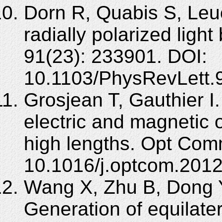
Dorn R, Quabis S, Leu
radially polarized ligh
91(23): 233901. DOI:
10.1103/PhysRevLett.
Grosjean T, Gauthier I.
electric and magnetic o
high lengths. Opt Com
10.1016/j.optcom.2012
Wang X, Zhu B, Dong Y
Generation of equilater