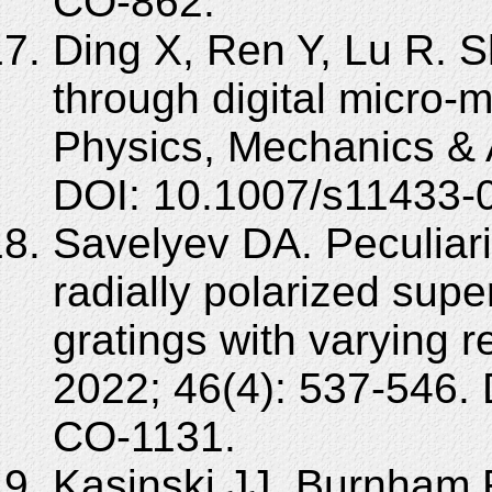
CO-862.
Ding X, Ren Y, Lu R. 
through digital micro-
Physics, Mechanics & 
DOI: 10.1007/s11433-
Savelyev DA. Peculiarit
radially polarized sup
gratings with varying r
2022; 46(4): 537-546.
CO-1131.
Kasinski JJ, Burnham R