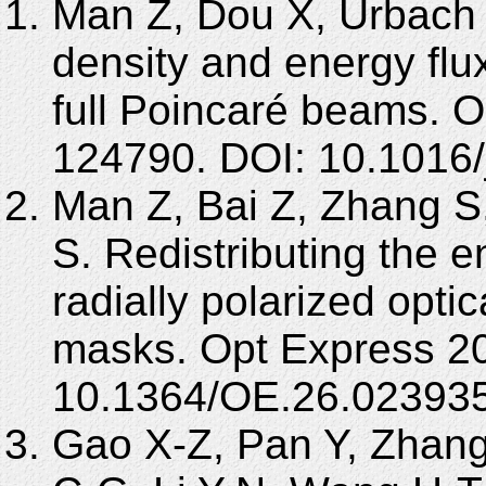
Man Z, Dou X, Urbach 
density and energy flu
full Poincaré beams. 
124790. DOI: 10.1016
Man Z, Bai Z, Zhang S,
S. Redistributing the e
radially polarized opti
masks. Opt Express 20
10.1364/OE.26.023935
Gao X-Z, Pan Y, Zhang