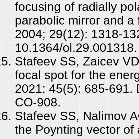
focusing of radially p
parabolic mirror and a f
2004; 29(12): 1318-13
10.1364/ol.29.001318.
Stafeev SS, Zaicev VD
focal spot for the ener
2021; 45(5): 685-691.
CO-908.
Stafeev SS, Nalimov A
the Poynting vector of 