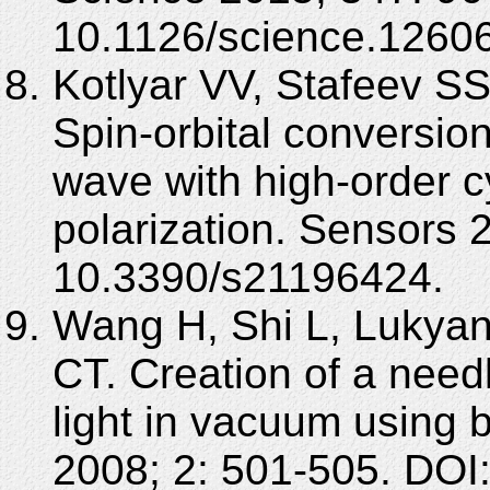
10.1126/science.1260
Kotlyar VV, Stafeev S
Spin-orbital conversion
wave with high-order cy
polarization. Sensors 
10.3390/s21196424.
Wang H, Shi L, Lukya
CT. Creation of a needl
light in vacuum using 
2008; 2: 501-505. DOI