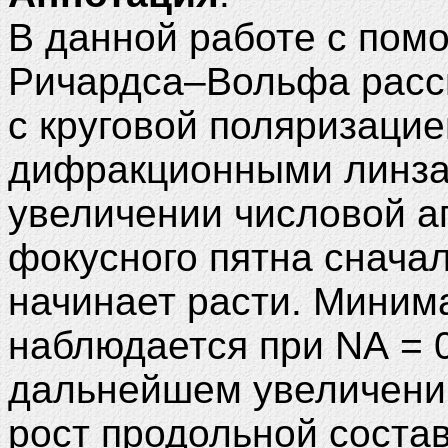
В данной работе с по
Ричардса–Вольфа расс
с круговой поляризаци
дифракционными линзам
увеличении числовой а
фокусного пятна снача
начинает расти. Миним
наблюдается при NA = 0
дальнейшем увеличени
рост продольной соста