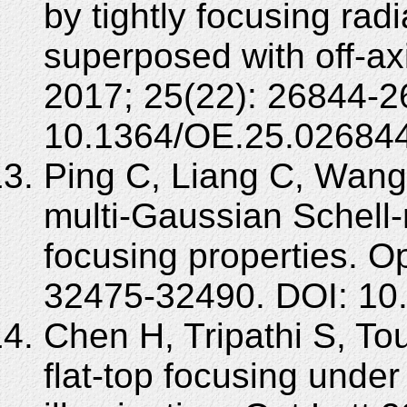
by tightly focusing rad
superposed with off-ax
2017; 25(22): 26844-2
10.1364/OE.25.026844
Ping C, Liang C, Wang 
multi-Gaussian Schell-
focusing properties. O
32475-32490. DOI: 10
Chen H, Tripathi S, To
flat-top focusing under 