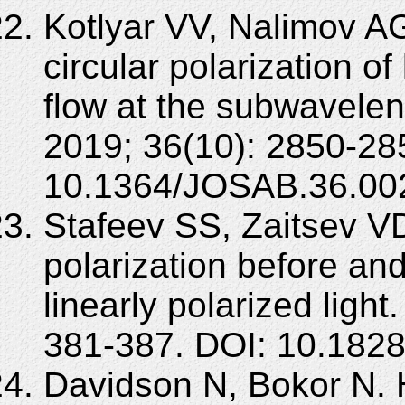
Kotlyar VV, Nalimov AG
circular polarization of
flow at the subwavele
2019; 36(10): 2850-28
10.1364/JOSAB.36.00
Stafeev SS, Zaitsev VD
polarization before and
linearly polarized ligh
381-387. DOI: 10.182
Davidson N, Bokor N. 