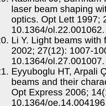
laser beam shaping wi
optics. Opt Lett 1997;
10.1364/ol.22.001062.
Li Y. Light beams with f
2002; 27(12): 1007-10
10.1364/ol.27.001007.
Eyyuboglu HT, Arpali Ç
beams and their charact
Opt Express 2006; 14(
10.1364/oe.14.004196