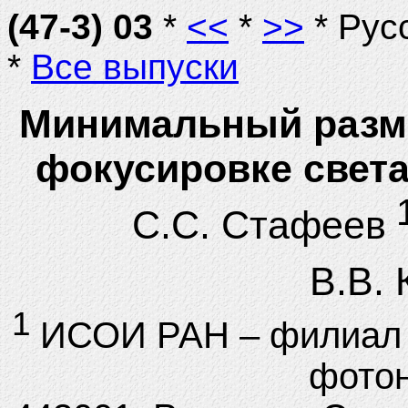
(47-3) 03
*
<<
*
>>
* Рус
*
Все выпуски
Минимальный разме
фокусировке света
1
С.С. Стафеев
В.В. 
1
ИСОИ РАН – филиал
фотон