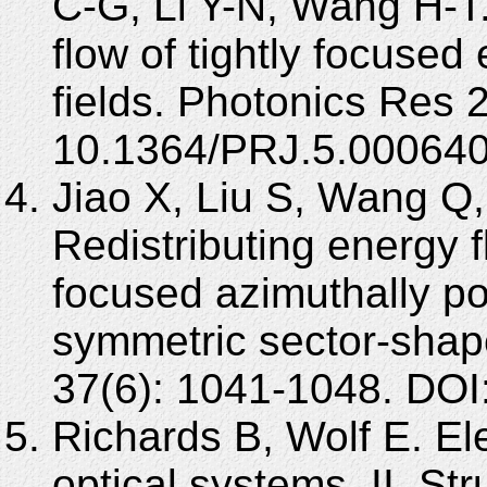
C-G, Li Y-N, Wang H-T.
flow of tightly focused e
fields. Photonics Res 
10.1364/PRJ.5.000640
Jiao X, Liu S, Wang Q,
Redistributing energy f
focused azimuthally po
symmetric sector-shap
37(6): 1041-1048. DOI
Richards B, Wolf E. Ele
optical systems. II. Str