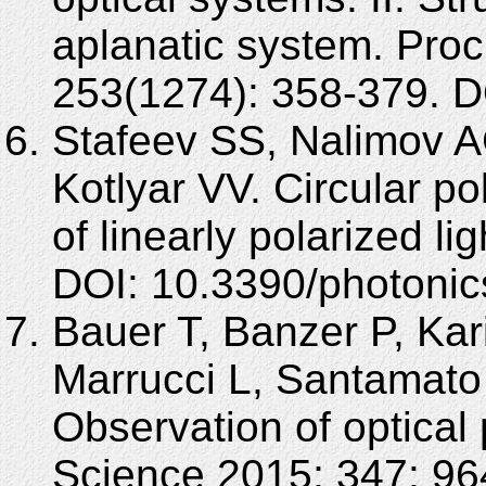
aplanatic system. Pro
253(1274): 358-379. D
Stafeev SS, Nalimov A
Kotlyar VV. Circular po
of linearly polarized li
DOI: 10.3390/photoni
Bauer T, Banzer P, Kar
Marrucci L, Santamat
Observation of optical 
Science 2015; 347: 96