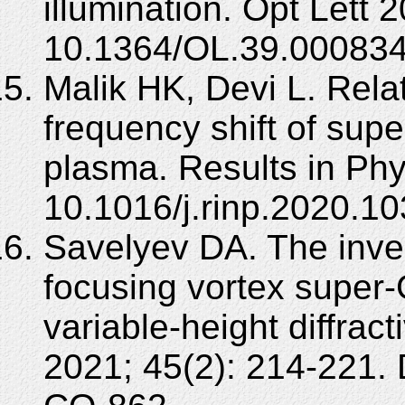
illumination. Opt Lett 
10.1364/OL.39.000834
Malik HK, Devi L. Relat
frequency shift of sup
plasma. Results in Ph
10.1016/j.rinp.2020.1
Savelyev DA. The inves
focusing vortex super
variable-height diffrac
2021; 45(2): 214-221.