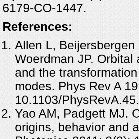
6179-CO-1447.
References:
Allen L, Beijersberge
Woerdman JP. Orbital 
and the transformation
modes. Phys Rev A 199
10.1103/PhysRevA.45.
Yao AM, Padgett MJ. O
origins, behavior and 