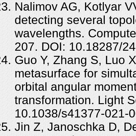
Nalimov AG, Kotlyar VV
detecting several topol
wavelengths. Computer
207. DOI: 10.18287/2
Guo Y, Zhang S, Luo X
metasurface for simult
orbital angular mome
transformation. Light S
10.1038/s41377-021-0
Jin Z, Janoschka D, De