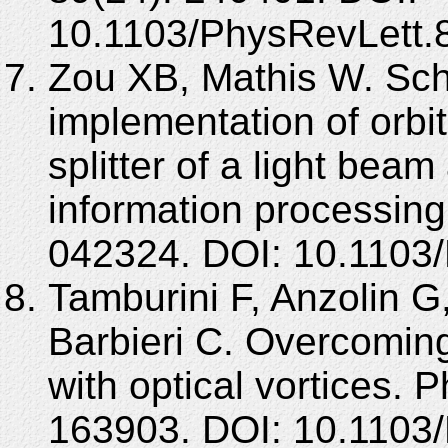
10.1103/PhysRevLett.
Zou XB, Mathis W. Sch
implementation of orb
splitter of a light bea
information processing
042324. DOI: 10.1103
Tamburini F, Anzolin G
Barbieri C. Overcoming 
with optical vortices. 
163903. DOI: 10.1103