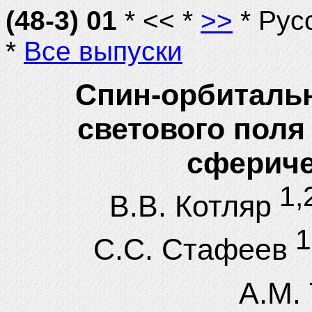
(48-3) 01
* << *
>>
* Рус
*
Все выпуски
Cпин-орбиталь
светового поля
сфериче
1,
В.В. Котляр
1
С.С. Стафеев
А.М.