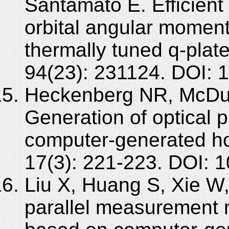
Santamato E. Efficient
orbital angular momen
thermally tuned q-plat
94(23): 231124. DOI: 
Heckenberg NR, McDuf
Generation of optical p
computer-generated ho
17(3): 221-223. DOI: 
Liu X, Huang S, Xie W,
parallel measurement m