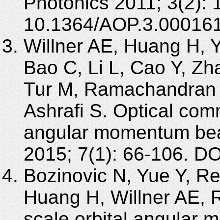
Photonics 2011; 3(2): 
10.1364/AOP.3.000161
Willner AE, Huang H, 
Bao C, Li L, Cao Y, Z
Tur M, Ramachandran S
Ashrafi S. Optical com
angular momentum be
2015; 7(1): 66-106. D
Bozinovic N, Yue Y, Re
Huang H, Willner AE, 
scale orbital angular