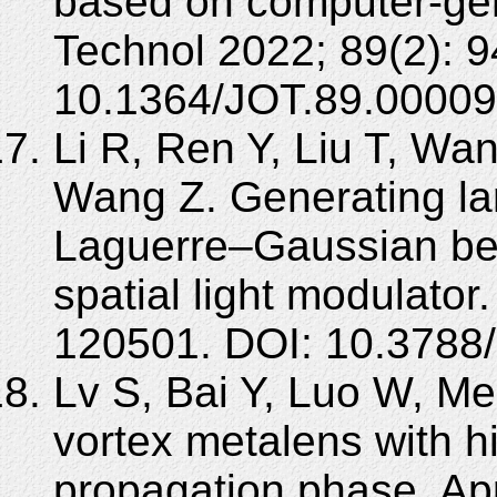
based on computer-gen
Technol 2022; 89(2): 9
10.1364/JOT.89.00009
Li R, Ren Y, Liu T, Wa
Wang Z. Generating la
Laguerre–Gaussian be
spatial light modulator
120501. DOI: 10.378
Lv S, Bai Y, Luo W, M
vortex metalens with h
propagation phase. Ap