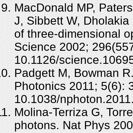
MacDonald MP, Paterso
J, Sibbett W, Dholakia
of three-dimensional op
Science 2002; 296(557
10.1126/science.1069
Padgett M, Bowman R. 
Photonics 2011; 5(6): 
10.1038/nphoton.2011
Molina-Terriza G, Torre
photons. Nat Phys 200