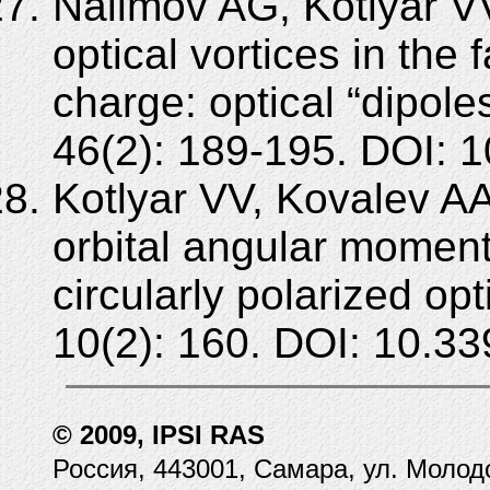
Nalimov AG, Kotlyar VV
optical vortices in the fa
charge: optical “dipol
46(2): 189-195. DOI:
Kotlyar VV, Kovalev AA
orbital angular momenta
circularly polarized op
10(2): 160. DOI: 10.3
© 2009, IPSI RAS
Россия, 443001, Самара, ул. Молод