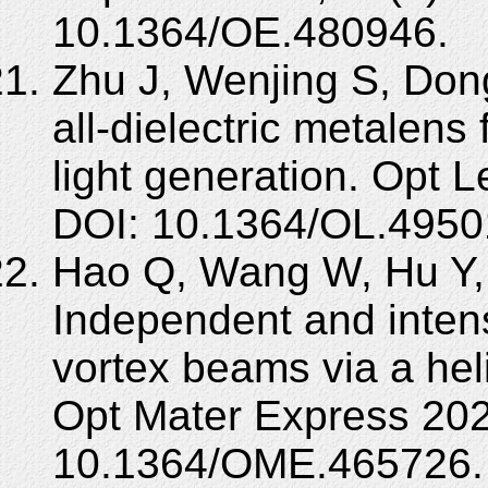
10.1364/OE.480946.
Zhu J, Wenjing S, Dong
all-dielectric metalens 
light generation. Opt 
DOI: 10.1364/OL.4950
Hao Q, Wang W, Hu Y,
Independent and intens
vortex beams via a heli
Opt Mater Express 202
10.1364/OME.465726.