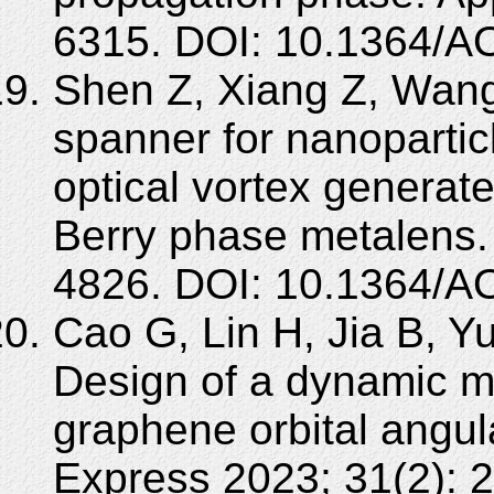
6315. DOI: 10.1364/A
Shen Z, Xiang Z, Wang
spanner for nanopartic
optical vortex genera
Berry phase metalens.
4826. DOI: 10.1364/A
Cao G, Lin H, Jia B, 
Design of a dynamic mu
graphene orbital angu
Express 2023; 31(2): 