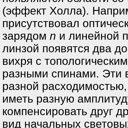
(эффект Холла). Напри
присутствовал оптическ
зарядом
n
и линейной п
линзой появятся два д
вихря с топологически
разными спинами. Эти 
разной расходимостью, 
иметь разную амплитуду
компенсировать друг д
вид начальных световых