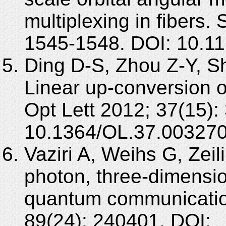
multiplexing in fibers.
1545-1548. DOI: 10.1
Ding D-S, Zhou Z-Y, S
Linear up-conversion 
Opt Lett 2012; 37(15):
10.1364/OL.37.003270
Vaziri A, Weihs G, Zeil
photon, three-dimensi
quantum communicatio
89(24): 240401. DOI: