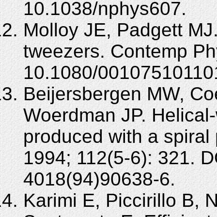
10.1038/nphys607.
Molloy JE, Padgett MJ. 
tweezers. Contemp Phy
10.1080/00107510110
Beijersbergen MW, Coe
Woerdman JP. Helical-
produced with a spira
1994; 112(5-6): 321. 
4018(94)90638-6.
Karimi E, Piccirillo B, 