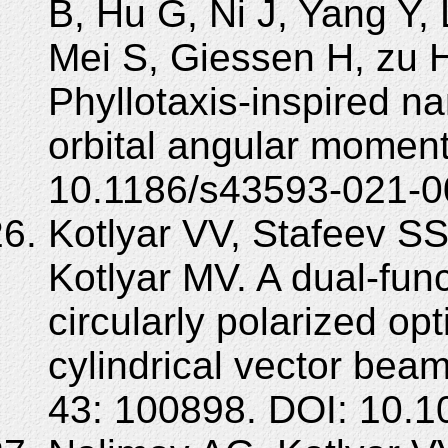
B, Hu G, Ni J, Yang Y, 
Mei S, Giessen H, zu 
Phyllotaxis-inspired n
orbital angular moment
10.1186/s43593-021-0
Kotlyar VV, Stafeev SS
Kotlyar MV. A dual-fun
circularly polarized op
cylindrical vector bea
43: 100898. DOI: 10.1