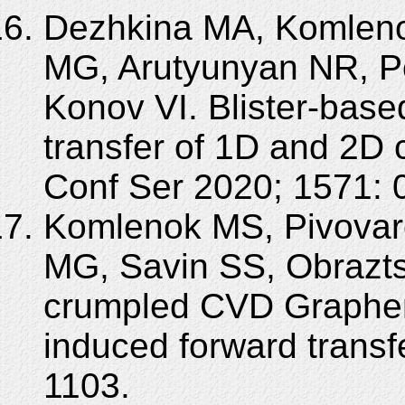
Dezhkina MA, Komleno
MG, Arutyunyan NR, P
Konov VI. Blister-base
transfer of 1D and 2D 
Conf Ser 2020; 1571: 
Komlenok MS, Pivovar
MG, Savin SS, Obrazts
crumpled CVD Graphene
induced forward transf
1103.