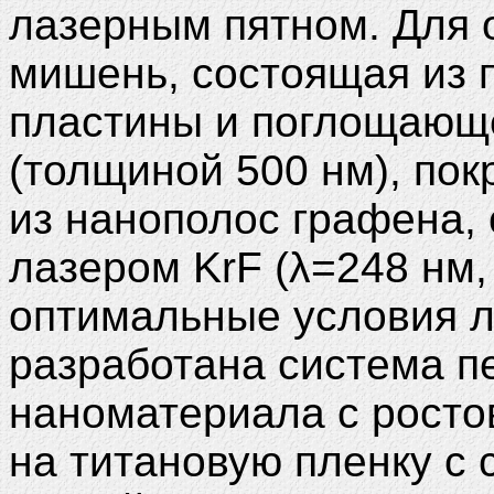
лазерным пятном. Для 
мишень, состоящая из 
пластины и поглощающе
(толщиной 500 нм), пок
из нанополос графена,
лазером KrF (λ=248 нм,
оптимальные условия л
разработана система п
наноматериала с росто
на титановую пленку с