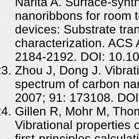
Narita A. Surface-syn
nanoribbons for room 
devices: Substrate tra
characterization. ACS 
2184-2192. DOI: 10.1
Zhou J, Dong J. Vibra
spectrum of carbon na
2007; 91: 173108. DOI
Gillen R, Mohr M, Tho
Vibrational properties
first-principles calcul