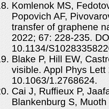
Komlenok MS, Fedotov
Popovich AF, Pivovaro
transfer of graphene 
2022; 67: 228-235. DO
10.1134/S1028335822
Blake P, Hill EW, Cas
visible. Appl Phys Let
10.1063/1.2768624.
Cai J, Ruffieux P, Jaaf
Blankenburg S, Muoth 