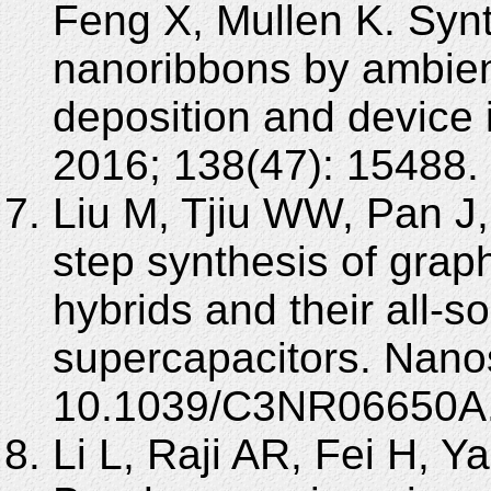
Feng X, Mullen K. Syn
nanoribbons by ambien
deposition and device
2016; 138(47): 15488.
Liu M, Tjiu WW, Pan J
step synthesis of gr
hybrids and their all-s
supercapacitors. Nano
10.1039/C3NR06650A
Li L, Raji AR, Fei H, 