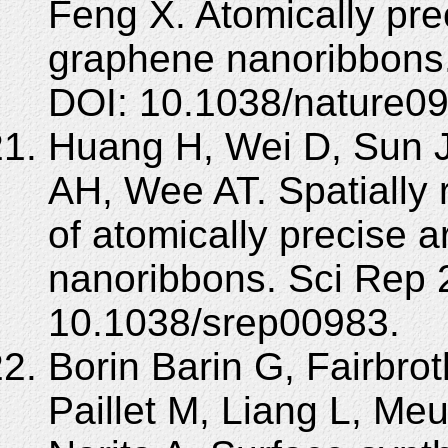
Feng X. Atomically pre
graphene nanoribbons.
DOI: 10.1038/nature09
Huang H, Wei D, Sun 
AH, Wee AT. Spatially 
of atomically precise 
nanoribbons. Sci Rep 
10.1038/srep00983.
Borin Barin G, Fairbro
Paillet M, Liang L, Meu