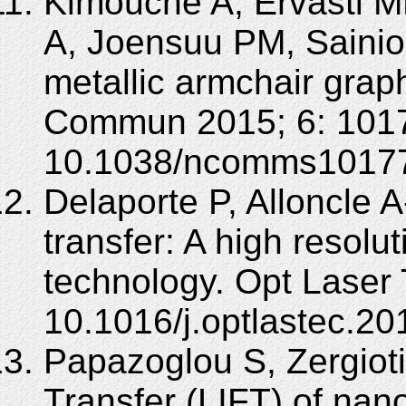
Kimouche A, Ervasti M
A, Joensuu PM, Sainio J
metallic armchair gra
Commun 2015; 6: 1017
10.1038/ncomms1017
Delaporte P, Alloncle 
transfer: A high resolu
technology. Opt Laser 
10.1016/j.optlastec.20
Papazoglou S, Zergioti
Transfer (LIFT) of nan