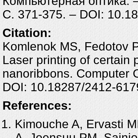
Компьютерная оптика. – 
С. 371-375. – DOI: 10.
Citation:
Komlenok MS, Fedotov PV
Laser printing of certain
nanoribbons. Computer O
DOI: 10.18287/2412-61
References:
Kimouche A, Ervasti M
A, Joensuu PM, Sainio J