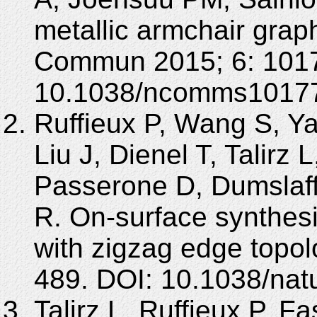
metallic armchair gra
Commun 2015; 6: 1017
10.1038/ncomms1017
Ruffieux P, Wang S, 
Liu J, Dienel T, Talirz 
Passerone D, Dumslaff
R. On-surface synthes
with zigzag edge topol
489. DOI: 10.1038/nat
Talirz L, Ruffieux P, F