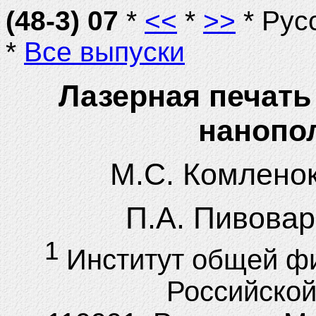
(48-3) 07
*
<<
*
>>
* Рус
*
Все выпуски
Лазерная печать
нанопо
М.С. Комлено
П.А. Пивова
1
Институт общей фи
Российской