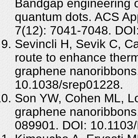
Bandgap engineering o
quantum dots. ACS App
7(12): 7041-7048. DOI
Sevincli H, Sevik C, Ca
route to enhance thermo
graphene nanoribbons.
10.1038/srep01228.
Son YW, Cohen ML, Lo
graphene nanoribbons.
089901. DOI: 10.1103