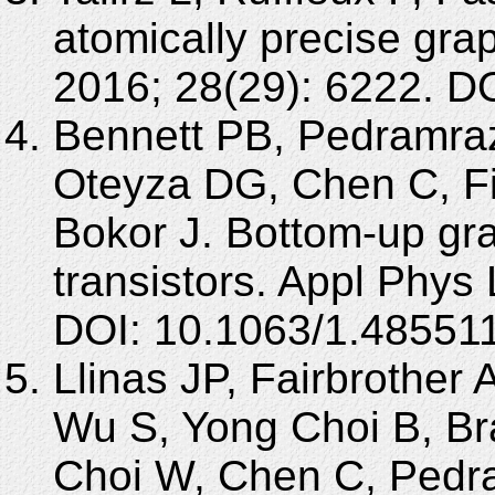
atomically precise gr
2016; 28(29): 6222. 
Bennett PB, Pedramraz
Oteyza DG, Chen C, F
Bokor J. Bottom-up gra
transistors. Appl Phys
DOI: 10.1063/1.48551
Llinas JP, Fairbrother 
Wu S, Yong Choi B, Br
Choi W, Chen C, Pedram