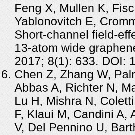
Feng X, Mullen K, Fisch
Yablonovitch E, Cromm
Short-channel field-eff
13-atom wide graphen
2017; 8(1): 633. DOI:
Chen Z, Zhang W, Palma
Abbas A, Richter N, Ma
Lu H, Mishra N, Colett
F, Klaui M, Candini A,
V, Del Pennino U, Bart