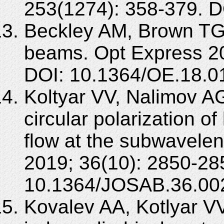
253(1274): 358-379. D
Beckley AM, Brown TG,
beams. Opt Express 2
DOI: 10.1364/OE.18.0
Koltyar VV, Nalimov AG
circular polarization of
flow at the subwavele
2019; 36(10): 2850-28
10.1364/JOSAB.36.00
Kovalev AA, Kotlyar VV.