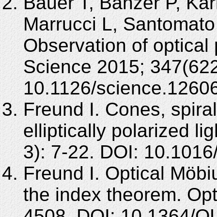
Bauer T, Banzer P, Kar
Marrucci L, Santomat
Observation of optical 
Science 2015; 347(622
10.1126/science.1260
Freund I. Cones, spiral
elliptically polarized 
3): 7-22. DOI: 10.1016
Freund I. Optical Möbiu
the index theorem. Opt
4508. DOI: 10.1364/O