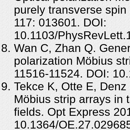
purely transverse spin
117: 013601. DOI:
10.1103/PhysRevLett.
Wan C, Zhan Q. Generat
polarization Möbius st
11516-11524. DOI: 10
Tekce K, Otte E, Denz 
Möbius strip arrays in t
fields. Opt Express 20
10.1364/OE.27.029685