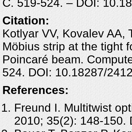
С. 519-524. – DOI: 10.
Citation:
Kotlyar VV, Kovalev AA, 
Möbius strip at the tight 
Poincaré beam. Computer
524. DOI: 10.18287/241
References:
Freund I. Multitwist opt
2010; 35(2): 148-150.