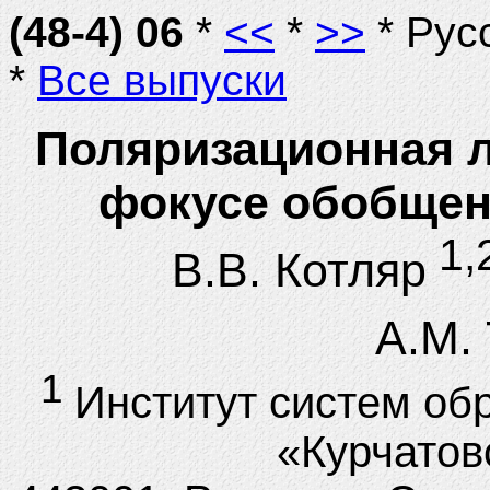
(48-4) 06
*
<<
*
>>
* Рус
*
Все выпуски
Поляризационная л
фокусе обобщен
1,
В.В. Котляр
А.М.
1
Институт систем об
«Курчатов