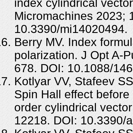
index cylindrical vecto
Micromachines 2023; 1
10.3390/mi14020494.
Berry MV. Index formula
polarization. J Opt A-
678. DOI: 10.1088/146
Kotlyar VV, Stafeev SS
Spin Hall effect before
order cylindrical vecto
12218. DOI: 10.3390/