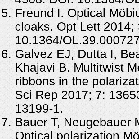
Freund I. Optical Möbiu
cloaks. Opt Lett 2014;
10.1364/OL.39.000727
Galvez EJ, Dutta I, Be
Khajavi B. Multitwist M
ribbons in the polariza
Sci Rep 2017; 7: 1365
13199-1.
Bauer T, Neugebauer M
Optical polarization Mö