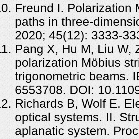
Freund I. Polarization M
paths in three-dimensio
2020; 45(12): 3333-33
Pang X, Hu M, Liu W, 
polarization Möbius str
trigonometric beams. I
6553708. DOI: 10.110
Richards B, Wolf E. Ele
optical systems. II. Str
aplanatic system. Pro