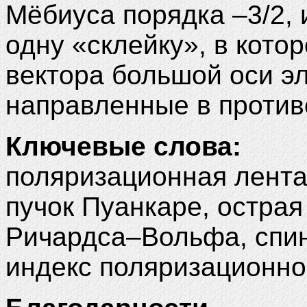
Мёбиуса порядка –3/2,
одну «склейку», в кото
вектора большой оси э
направленные в проти
Ключевые слова:
поляризационная лент
пучок Пуанкаре, остра
Ричардса–Вольфа, спин
индекс поляризационно