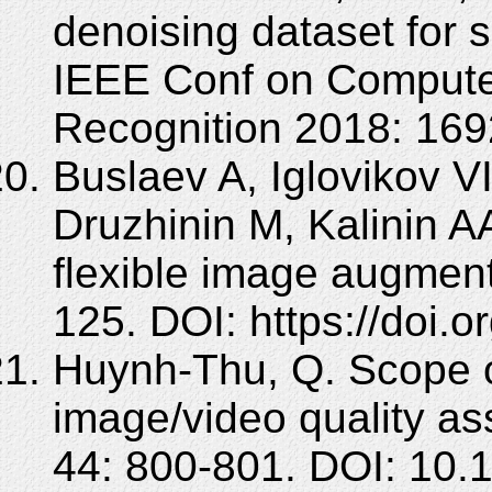
denoising dataset for
IEEE Conf on Computer
Recognition 2018: 169
Buslaev A, Iglovikov V
Druzhinin M, Kalinin A
flexible image augment
125. DOI: https://doi.
Huynh-Thu, Q. Scope of
image/video quality as
44: 800-801. DOI: 10.