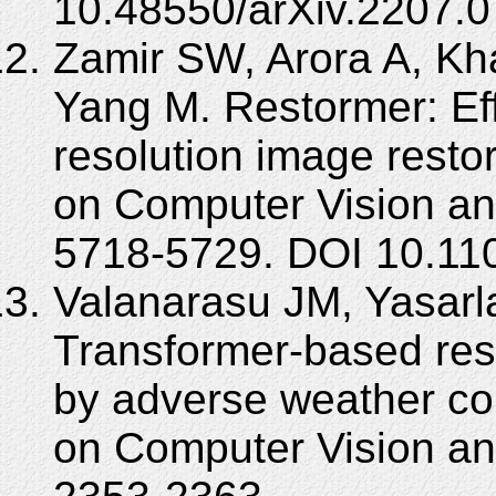
10.48550/arXiv.2207.0
Zamir SW, Arora A, Kh
Yang M. Restormer: Effi
resolution image rest
on Computer Vision an
5718-5729. DOI 10.1
Valanarasu JM, Yasarl
Transformer-based res
by adverse weather co
on Computer Vision an