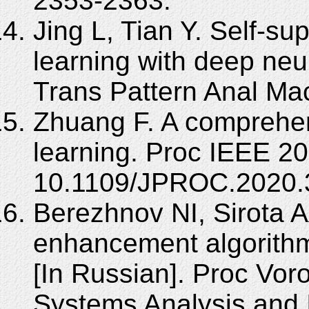
2353-2363.
Jing L, Tian Y. Self-su
learning with deep neu
Trans Pattern Anal Mac
Zhuang F. A comprehen
learning. Proc IEEE 20
10.1109/JPROC.2020.
Berezhnov NI, Sirota 
enhancement algorith
[In Russian]. Proc Vor
Systems Analysis and 