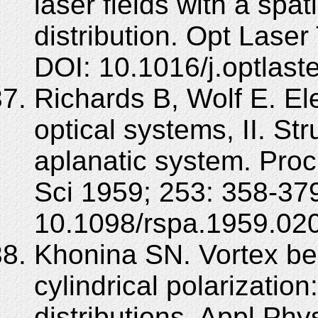
laser fields with a spat
distribution. Opt Lase
DOI: 10.1016/j.optlas
Richards B, Wolf E. Ele
optical systems, II. Str
aplanatic system. Pro
Sci 1959; 253: 358-37
10.1098/rspa.1959.02
Khonina SN. Vortex be
cylindrical polarization
distributions. Appl Ph