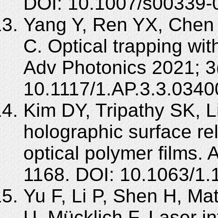
DOI: 10.1007/s00339-
Yang Y, Ren YX, Chen 
C. Optical trapping with
Adv Photonics 2021; 3
10.1117/1.AP.3.3.0340
Kim DY, Tripathy SK, L
holographic surface rel
optical polymer films. 
1168. DOI: 10.1063/1.
Yu F, Li P, Shen H, M
U, Mücklich F. Laser in