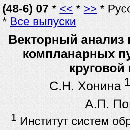
(48-6) 07
*
<<
*
>>
* Рус
*
Все выпуски
Векторный анализ
компланарных пу
круговой
1
С.Н. Хонина
А.П. П
1
Институт систем об