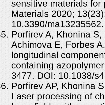
sensitive materials for
Materials 2020; 13(23)
10.3390/ma13235562.
Porfirev A, Khonina S, 
Achimova E, Forbes A. 
longitudinal component
containing azopolymer 
3477. DOI: 10.1038/s
Porfirev AP, Khonina SN
Laser processing of c