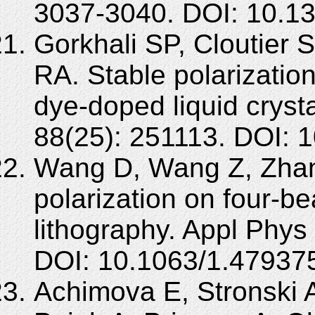
3037-3040. DOI: 10.1
Gorkhali SP, Cloutier 
RA. Stable polarization
dye-doped liquid cryst
88(25): 251113. DOI: 
Wang D, Wang Z, Zhang 
polarization on four-be
lithography. Appl Phys
DOI: 10.1063/1.47937
Achimova E, Stronski A