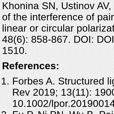
Khonina SN, Ustinov AV, 
of the interference of pa
linear or circular polari
48(6): 858-867. DOI: DO
1510.
References:
Forbes A. Structured l
Rev 2019; 13(11): 190
10.1002/lpor.20190014