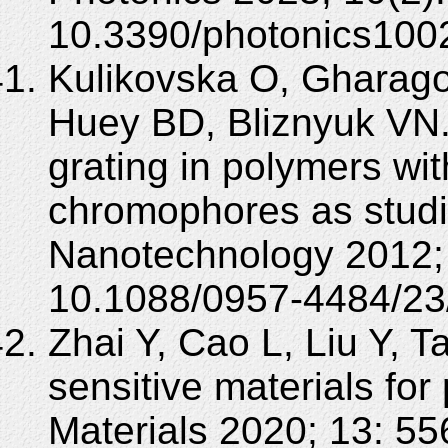
10.3390/photonics100
Kulikovska O, Gharag
Huey BD, Bliznyuk VN. 
grating in polymers w
chromophores as stud
Nanotechnology 2012;
10.1088/0957-4484/23
Zhai Y, Cao L, Liu Y, T
sensitive materials for
Materials 2020; 13: 55