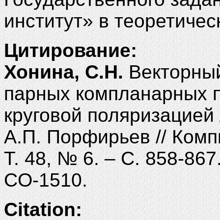
институт» в теоретичес
Цитирование:
Хонина, С.Н.
Векторный
парных компланарных п
круговой поляризацией /
А.П. Порфирьев // Комп
Т. 48, № 6. – С. 858-86
CO-1510.
Citation: