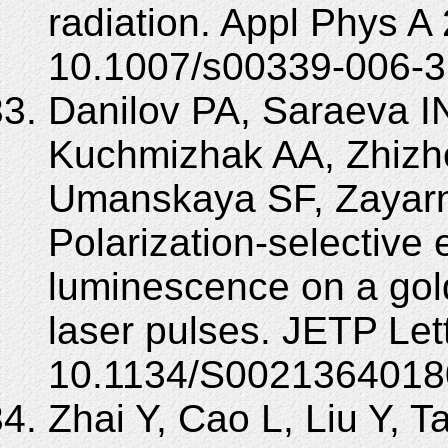
radiation. Appl Phys A
10.1007/s00339-006-3
Danilov PA, Saraeva IN
Kuchmizhak AA, Zhizh
Umanskaya SF, Zayarn
Polarization-selective 
luminescence on a gold 
laser pulses. JETP Let
10.1134/S0021364018
Zhai Y, Cao L, Liu Y, T