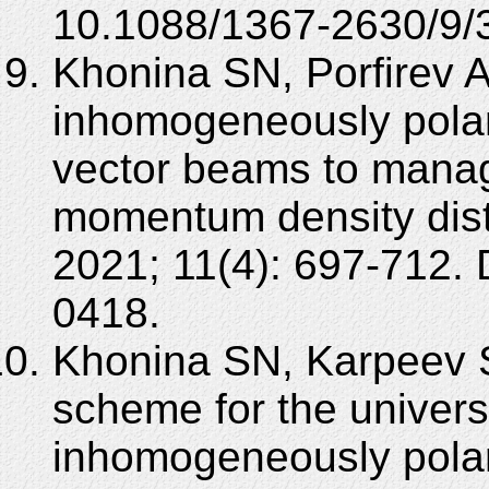
10.1088/1367-2630/9/
Khonina SN, Porfirev A
inhomogeneously pola
vector beams to manag
momentum density dist
2021; 11(4): 697-712.
0418.
Khonina SN, Karpeev S
scheme for the univers
inhomogeneously polar