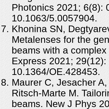
Photonics 2021; 6(8):
10.1063/5.0057904.
Khonina SN, Degtyarev 
Metalenses for the gen
beams with a complex 
Express 2021; 29(12):
10.1364/OE.428453.
Maurer C, Jesacher A, 
Ritsch-Marte M. Tailorin
beams. New J Phys 200