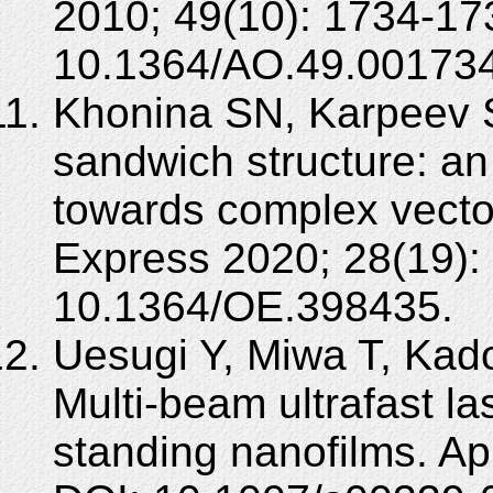
2010; 49(10): 1734-17
10.1364/AO.49.001734
Khonina SN, Karpeev S
sandwich structure: a
towards complex vecto
Express 2020; 28(19):
10.1364/OE.398435.
Uesugi Y, Miwa T, Kad
Multi-beam ultrafast la
standing nanofilms. Ap