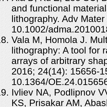
and functional material
lithography. Adv Mater
10.1002/adma.201001
Vala M, Homola J. Mult
lithography: A tool for 
arrays of arbitrary sh
2016; 24(14): 15656-1
10.1364/OE.24.015656
Ivliev NA, Podlipnov 
KS, Prisakar AM, Abas