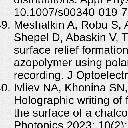
10.1007/s00340-019-7
Meshalkin A, Robu S, 
Shepel D, Abaskin V, T
surface relief formati
azopolymer using polar
recording. J Optoelect
Ivliev NA, Khonina SN
Holographic writing of 
the surface of a chalc
Photonics 2023; 10(2):