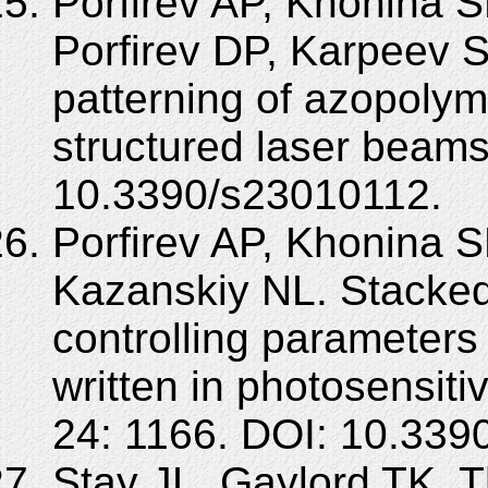
Porfirev AP, Khonina 
Porfirev DP, Karpeev S
patterning of azopolyme
structured laser beams
10.3390/s23010112.
Porfirev AP, Khonina SN
Kazanskiy NL. Stacked 
controlling parameters 
written in photosensit
24: 1166. DOI: 10.339
Stay JL, Gaylord TK. 