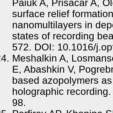
Paiuk A, Prisacar A, O
surface relief formati
nanomultilayers in dep
states of recording be
572. DOI: 10.1016/j.o
Meshalkin A, Losmansc
E, Abashkin V, Pogreb
based azopolymers as 
holographic recording.
98.