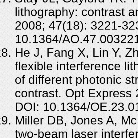
lithography: contrast a
2008; 47(18): 3221-32
10.1364/AO.47.003221
He J, Fang X, Lin Y, Zh
flexible interference l
of different photonic s
contrast. Opt Express 
DOI: 10.1364/OE.23.0
Miller DB, Jones A, Mc
two-beam laser interfe