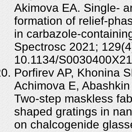
Akimova EA. Single- a
formation of relief-pha
in carbazole-containin
Spectrosc 2021; 129(4
10.1134/S0030400X21
Porfirev AP, Khonina S
Achimova E, Abashkin 
Two-step maskless fab
shaped gratings in nan
on chalcogenide glasse