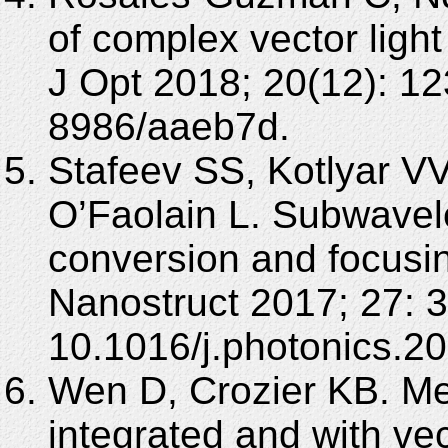
of complex vector light 
J Opt 2018; 20(12): 1
8986/aaeb7d.
Stafeev SS, Kotlyar VV
O’Faolain L. Subwavele
conversion and focusing
Nanostruct 2017; 27: 3
10.1016/j.photonics.2
Wen D, Crozier KB. Me
integrated and with vec