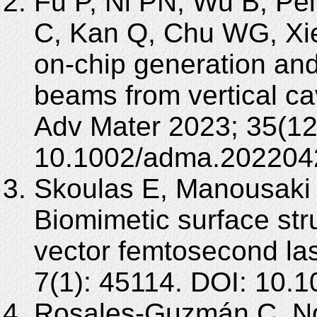
Fu P, Ni PN, Wu B, P
C, Kan Q, Chu WG, Xi
on-chip generation and
beams from vertical cav
Adv Mater 2023; 35(12
10.1002/adma.202204
Skoulas E, Manousaki A
Biomimetic surface stru
vector femtosecond la
7(1): 45114. DOI: 10.
Rosales-Guzmán C, Nd