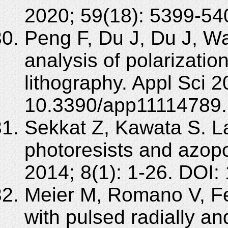
2020; 59(18): 5399-54
Peng F, Du J, Du J, W
analysis of polarizatio
lithography. Appl Sci 2
10.3390/app11114789.
Sekkat Z, Kawata S. La
photoresists and azop
2014; 8(1): 1-26. DOI:
Meier M, Romano V, Fe
with pulsed radially an