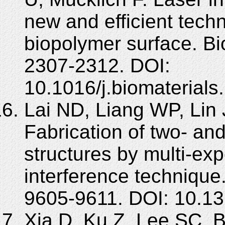
new and efficient techn
biopolymer surface. Bi
2307-2312. DOI:
10.1016/j.biomaterials
Lai ND, Liang WP, Lin
Fabrication of two- an
structures by multi-ex
interference technique
9605-9611. DOI: 10.1
Xia D, Ku Z, Lee SC, 