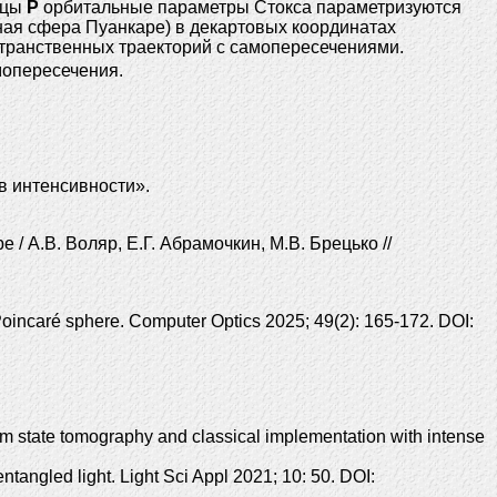
ицы
P
орбитальные параметры Стокса параметризуются
ная сфера Пуанкаре) в декартовых координатах
странственных траекторий с самопересечениями.
мопересечения.
в интенсивности».
 А.В. Воляр, Е.Г. Абрамочкин, М.В. Брецько //
Poincaré sphere. Computer Optics 2025; 49(2): 165-172. DOI:
m state tomography and classical implementation with intense
ntangled light. Light Sci Appl 2021; 10: 50. DOI: