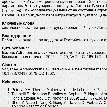
орбитальных
S
-параметров образует инвариант
S
оптичес
параметром θ структурированного пучка Лагерра–Гаусса.
(
S
,
S
,
S
). Эти координаты указывают на состояние стр
1
2
3
Вариация амплитудного параметра контролирует площадь,
Ключевые слова:
симплектическая матрица, структурированный пучок Лаге
Благодарности
Работа выполнена при поддержке Российского научного ф
Цитирование:
Воляр, А.В.
Тонкая структура отображений структурированн
Компьютерная оптика. – 2025. – Т. 49, № 2. – С. 165-172. 
Citation:
Volyar AV, Abramochkin EG, Bretsko MV. Fine-structure mappin
10.18287/2412-6179-CO-1562.
References:
Poincaré H. Theorie Mathematique de la Lumiere. Paris:
Toninelli E, Ndagano B, Vallés A, Sephton B, Nape I, A
light: a tutorial. Adv Opt Photonics 2019; 11(1): 67-134
Shen Y, Nape I, Yang X, Gong M, Naidoo D, Forbes A. Crea
10.1038/s41377-021-00493-x.