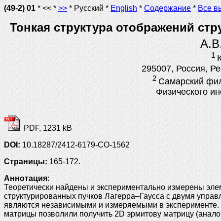
(49-2) 01
* << *
>>
* Русский *
English
*
Содержание
*
Все в
Тонкая структура отображений стр
А.В
1
295007, Россия, Р
2
Самарский фил
Физического ин
PDF, 1231 kB
DOI:
10.18287/2412-6179-CO-1562
Страницы:
165-172.
Аннотация
:
Теоретически найдены и экспериментально измерены эле
структурированных пучков Лагерра–Гаусса с двумя управ
являются независимыми и измеряемыми в эксперименте. 
матрицы позволили получить 2D эрмитову матрицу (аналог