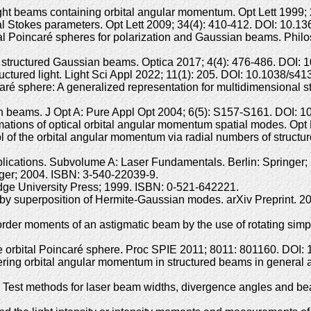
light beams containing orbital angular momentum. Opt Lett 1999
al Stokes parameters. Opt Lett 2009; 34(4): 410-412. DOI: 10.1
 Poincaré spheres for polarization and Gaussian beams. Phil
 structured Gaussian beams. Optica 2017; 4(4): 476-486. DOI:
ctured light. Light Sci Appl 2022; 11(1): 205. DOI: 10.1038/s4
é sphere: A generalized representation for multidimensional st
beams. J Opt A: Pure Appl Opt 2004; 6(5): S157-S161. DOI: 1
mations of optical orbital angular momentum spatial modes. Opt
l of the orbital angular momentum via radial numbers of struct
lications. Subvolume A: Laser Fundamentals. Berlin: Springer;
nger; 2004. ISBN: 3-540-22039-9.
idge University Press; 1999. ISBN: 0-521-642221.
y superposition of Hermite-Gaussian modes. arXiv Preprint. 200
er moments of an astigmatic beam by the use of rotating simple
 orbital Poincaré sphere. Proc SPIE 2011; 8011: 801160. DOI:
ring orbital angular momentum in structured beams in general a
 Test methods for laser beam widths, divergence angles and bea