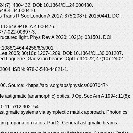
; 24(7): 430-432. DOI: 10.1364/OL.24.000430.
364/OL.34.000410.
os Trans R Soc London A 2017; 375(2087): 20150441. DOI:
 10.1364/OPTICA.4.000476.
1377-022-00897-3.
ructured light. Phys Rev A 2020; 102(3): 031501. DOI:
0.1088/1464-4258/6/5/001.
 Lett 2005; 30(10): 1207-1209. DOI: 10.1364/OL.30.001207.
ured Laguerre–Gaussian beams. Opt Lett 2022; 47(10): 2402-
 2004. ISBN: 978-3-540-44821-1.
6. Source: <https://arxiv.org/abs/physics/0607047>.
 astigmatic (anamorphic) optics. J Opt Soc Am A 1994; 11(8):
 10.1117/12.902154.
stigmatic systems via symplectic matrix approach. Photonics
m propagation ratios. Part 2: General astigmatic beams.