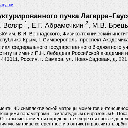
ыпуски
уктурированного пучка Лагерра–Гау
1
2
. Воляр
, Е.Г. Абрамочкин
, М.В. Брец
КФУ им. В.И. Вернадского, Физико-технический инстит
еспублика Крым, г. Симферополь, проспект Академика 
иал федерального государственного бюджетного уч
ститута имени П.Н. Лебедева Российской академии 
443011, Россия, г. Самара, ул. Ново-Садовая, д. 221
менты 4D симплектической матрицы моментов интенсивнос
ляющими параметрами – амплитудным ε и фазовым θ. Показ
Остальные элементы определяются через них после допол
ичную матрице когерентности в оптике) и рассчитать орби