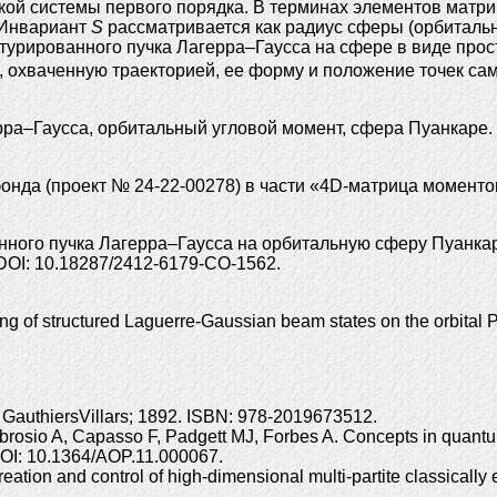
кой системы первого порядка. В терминах элементов матр
 Инвариант
S
рассматривается как радиус сферы (орбиталь
уктурированного пучка Лагерра–Гаусса на сфере в виде про
 охваченную траекторией, ее форму и положение точек са
рра–Гаусса, орбитальный угловой момент, сфера Пуанкаре.
онда (проект № 24-22-00278) в части «4D-матрица моменто
ого пучка Лагерра–Гаусса на орбитальную сферу Пуанкаре /
– DOI: 10.18287/2412-6179-CO-1562.
g of structured Laguerre-Gaussian beam states on the orbital 
 GauthiersVillars; 1892. ISBN: 978-2019673512.
mbrosio A, Capasso F, Padgett MJ, Forbes A. Concepts in quantu
. DOI: 10.1364/AOP.11.000067.
tion and control of high-dimensional multi-partite classically e