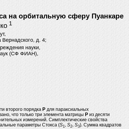
сса на орбитальную сферу Пуанкаре
1
ько
ут,
Вернадского, д. 4;
реждения науки,
наук (СФ ФИАН),
ти второго порядка
P
для параксиальных
ано, что только три элемента матрицы
P
из десяти
нительных измерений. Симплектические свойства
тальные параметры Стокса (
S
,
S
,
S
). Сумма квадратов
1
2
3