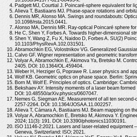
Padgett MJ, Courtial J. Poincaré-sphere equivalent for 
Alieva T, Bastiaans MJ. Phase-space rotations and orbit
Dennis MR, Alonso MA. Swings and roundabouts: Optical
10.1098/rsta.2015.0441.
Alonso MA, Dennis MR. Ray-optical Poincaré sphere for
He C, Shen Y, Forbes A. Towards higher-dimensional stru
Shen Y, Wang Z, Fu X, Naidoo D, Forbes A. SU(2) Poincar
10.1103/PhysRevA.102.031501.
Abramochkin EG, Volostnikov VG. Generalized Gaussian 
Calvo GF. Wigner representation and geometric transfor
Volyar A, Abramochkin E, Akimova Ya, Bretsko M. Contro
2405. DOI: 10.1364/OL.459404.
Weber H, Herziger G, Poprawe R. Laser physics and app
Wolf KB. Geometric optics on phase space. Berlin: Spri
Born M, Wolf E. Principles of optics. Cambridge: Cambr
Bekshaev AY. Intensity moments of a laser beam formed b
DOI: 10.48550/arXiv.physics/0607047.
Nemes G, Siegman AE. Measurement of all ten second-ord
2257-2264. DOI: 10.1364/JOSAA.11.002257.
Alieva T, Cámara A, Bastiaans MJ. Beam mapping on the
Volyar A, Abramochkin E, Bretsko M, Akimova Y. Enginee
2024; 11(3): 191. DOI: 10.3390/photonics11030191.
ISO 11146-2:2021. Lasers and laser-related equipment –
Geneva, Switzerland: ISO; 2021.