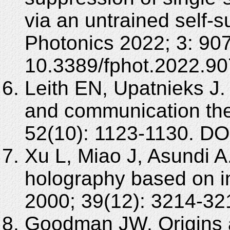
via an untrained self-
Photonics 2022; 3: 90
10.3389/fphot.2022.90
Leith EN, Upatnieks J.
and communication the
52(10): 1123-1130. DO
Xu L, Miao J, Asundi A.
holography based on in
2000; 39(12): 3214-32
Goodman JW. Origins a