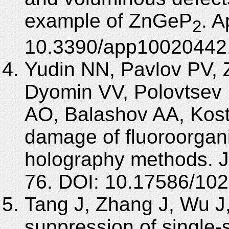
example of ZnGeP
. A
2
10.3390/app10020442
Yudin NN, Pavlov PV, 
Dyomin VV, Polovtsev I
AO, Balashov AA, Kost
damage of fluoroorganic
holography methods. J
76. DOI: 10.17586/10
Tang J, Zhang J, Wu J,
suppression of single-