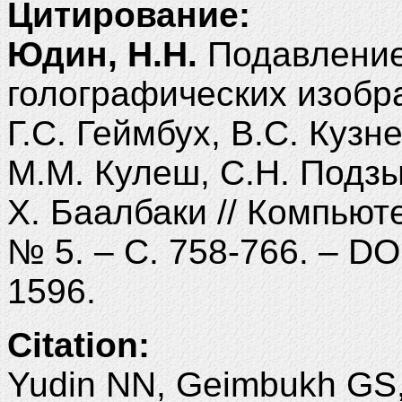
Цитирование:
Юдин, Н.Н.
Подавление
голографических изобр
Г.С. Геймбух, В.С. Кузн
М.М. Кулеш, С.Н. Подзы
Х. Баалбаки // Компьюте
№ 5. – С. 758-766. – D
1596.
Citation:
Yudin NN, Geimbukh GS,