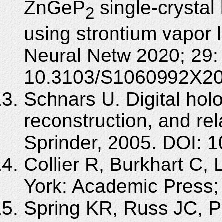
ZnGeP
single-crystal
2
using strontium vapor 
Neural Netw 2020; 29:
10.3103/S1060992X20
Schnars U. Digital hol
reconstruction, and rel
Sprinder, 2005. DOI: 
Collier R, Burkhart C, 
York: Academic Press;
Spring KR, Russ JC, Pa