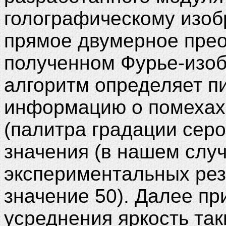
голографическому изо
прямое двумерное прео
полученном Фурье-изо
алгоритм определяет п
информацию о помехах,
(палитра градации серо
значения (в нашем случ
экспериментальных рез
значение 50). Далее п
усреднения яркость так