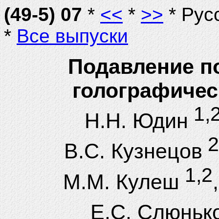
(49-5) 07
*
<<
*
>>
* Рус
*
Все выпуски
Подавление п
голографичес
1,2
Н.Н. Юдин
2
В.С. Кузнецов
1,2
М.М. Кулеш
Е.С. Слюньк