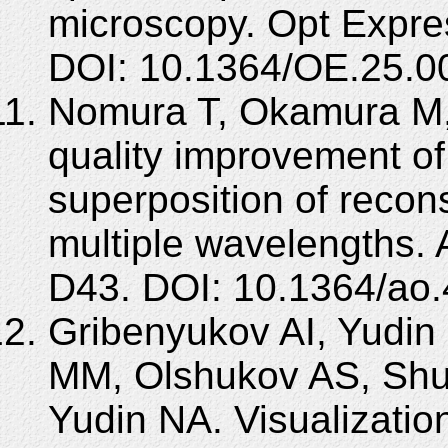
microscopy. Opt Expre
DOI: 10.1364/OE.25.0
Nomura T, Okamura M,
quality improvement of
superposition of recon
multiple wavelengths. 
D43. DOI: 10.1364/ao
Gribenyukov AI, Yudin
MM, Olshukov AS, Shu
Yudin NA. Visualization