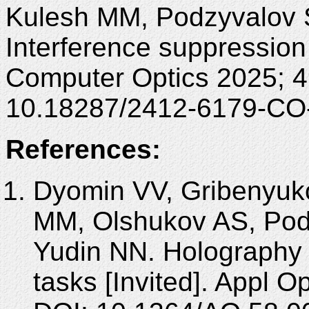
Kulesh MM, Podzyvalov S
Interference suppression 
Computer Optics 2025; 4
10.18287/2412-6179-CO
References:
Dyomin VV, Gribenyuko
MM, Olshukov AS, Pod
Yudin NN. Holography o
tasks [Invited]. Appl 