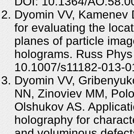
DOI: 10.1364/AO.58.0
Dyomin VV, Kamenev D
for evaluating the loca
planes of particle imag
holograms. Russ Phys 
10.1007/s11182-013-0
Dyomin VV, Gribenyuko
NN, Zinoviev MM, Polo
Olshukov AS. Applicatio
holography for charact
and voluminous defects