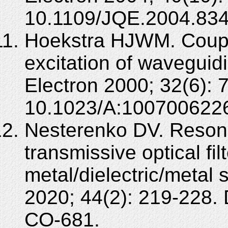
10.1109/JQE.2004.834
Hoekstra HJWM. Coupl
excitation of waveguid
Electron 2000; 32(6): 
10.1023/A:100700622
Nesterenko DV. Resona
transmissive optical fi
metal/dielectric/metal
2020; 44(2): 219-228.
CO-681.