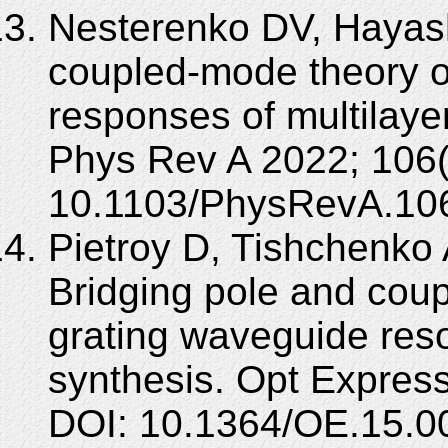
Nesterenko DV, Hayashi 
coupled-mode theory o
responses of multilaye
Phys Rev A 2022; 106(
10.1103/PhysRevA.10
Pietroy D, Tishchenko 
Bridging pole and cou
grating waveguide res
synthesis. Opt Expres
DOI: 10.1364/OE.15.0