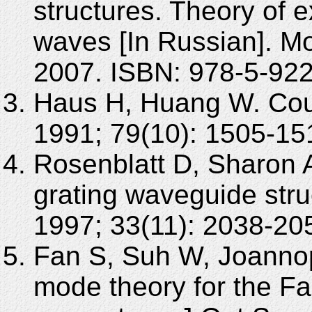
structures. Theory of e
waves [In Russian]. Mo
2007. ISBN: 978-5-92
Haus H, Huang W. Cou
1991; 79(10): 1505-15
Rosenblatt D, Sharon 
grating waveguide stru
1997; 33(11): 2038-20
Fan S, Suh W, Joanno
mode theory for the Fa