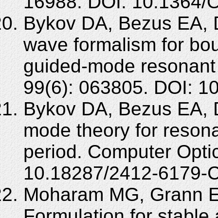
16988. DOI: 10.1364/
Bykov DA, Bezus EA, 
wave formalism for bou
guided-mode resonant 
99(6): 063805. DOI: 
Bykov DA, Bezus EA, 
mode theory for resona
period. Computer Optic
10.18287/2412-6179-
Moharam MG, Grann E
Formulation for stable 