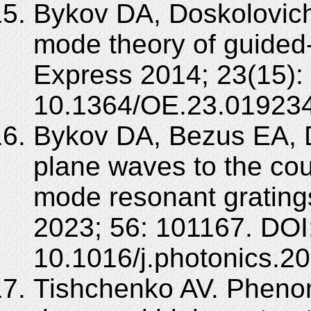
Bykov DA, Doskolovich
mode theory of guided
Express 2014; 23(15):
10.1364/OE.23.019234
Bykov DA, Bezus EA, 
plane waves to the co
mode resonant grating
2023; 56: 101167. DOI
10.1016/j.photonics.2
Tishchenko AV. Phenom