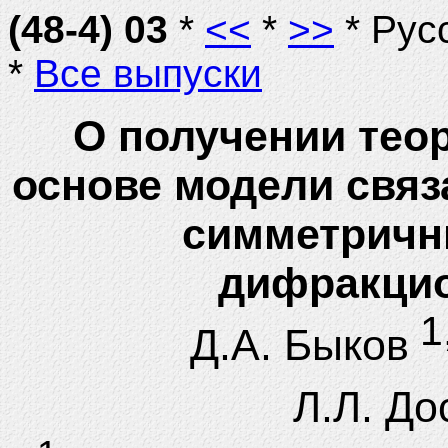
(48-4) 03
*
<<
*
>>
* Рус
*
Все выпуски
О получении тео
основе модели связ
симметричн
дифракци
1
Д.А. Быков
Л.Л. До