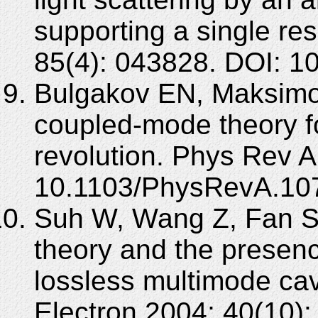
supporting a single r
85(4): 043828. DOI: 
Bulgakov EN, Maksimo
coupled-mode theory for
revolution. Phys Rev A
10.1103/PhysRevA.10
Suh W, Wang Z, Fan S
theory and the presen
lossless multimode ca
Electron 2004; 40(10):