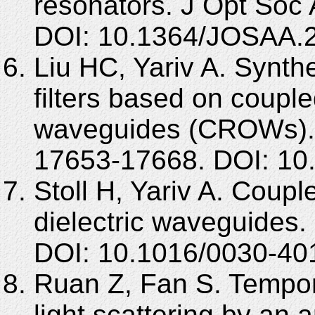
resonators. J Opt Soc
DOI: 10.1364/JOSAA.
Liu HC, Yariv A. Synth
filters based on couple
waveguides (CROWs). 
17653-17668. DOI: 10
Stoll H, Yariv A. Coup
dielectric waveguides
DOI: 10.1016/0030-40
Ruan Z, Fan S. Tempor
light scattering by an a