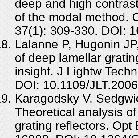
deep and high contrast
of the modal method. 
37(1): 309-330. DOI: 
Lalanne P, Hugonin JP,
of deep lamellar grati
insight. J Lightw Tech
DOI: 10.1109/JLT.200
Karagodsky V, Sedgwi
Theoretical analysis o
grating reflectors. Op